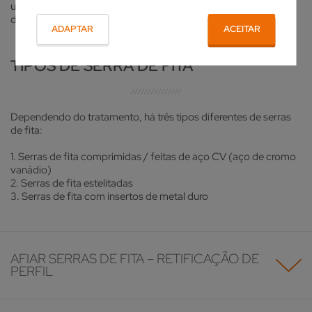
uma serra de fita. Veja aqui o que tomar em consideração nos
diferentes tipos de usinagem de uma serra de fita.
ADAPTAR
ACEITAR
TIPOS DE SERRA DE FITA
Dependendo do tratamento, há três tipos diferentes de serras
de fita:
1. Serras de fita comprimidas / feitas de aço CV (aço de cromo
vanádio)
2. Serras de fita estelitadas
3. Serras de fita com insertos de metal duro
AFIAR SERRAS DE FITA – RETIFICAÇÃO DE
PERFIL