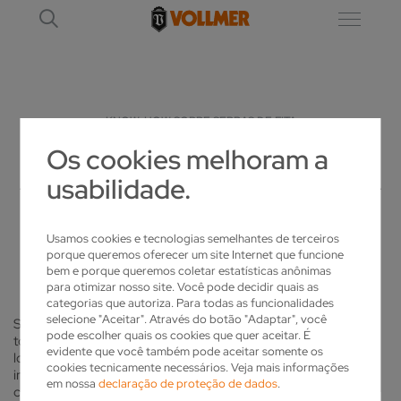
KNOW-HOW SOBRE SERRAS DE FITA
Os cookies melhoram a
AFIAR, USINAR E MANTER SERRAS DE FITA
usabilidade.
DA FORMA IDEAL
Usamos cookies e tecnologias semelhantes de terceiros
KNOW-HOW SOBRE SERRAS DE FITA
porque queremos oferecer um site Internet que funcione
bem e porque queremos coletar estatísticas anônimas
para otimizar nosso site. Você pode decidir quais as
categorias que autoriza. Para todas as funcionalidades
selecione "Aceitar". Através do botão "Adaptar", você
Somente uma afiação profissional e uma conservação perfeita
pode escolher quais os cookies que quer aceitar. É
tornam as serras de fita uma ferramenta produtiva e efetiva a
evidente que você também pode aceitar somente os
longo prazo. O cuidado e o tratamento da sua serra de fita
cookies tecnicamente necessários. Veja mais informações
influencia a sua qualidade do corte. Para obter a qualidade do
em nossa
declaração de proteção de dados
.
corte ideal, é importante saber como manusear corretamente