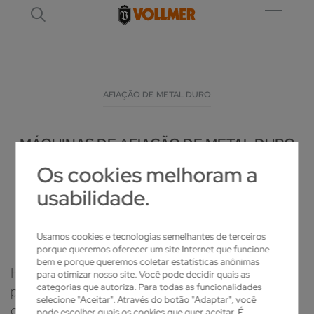
AFIAÇÃO DE METAL DURO
MÁQUINAS DE AFIAÇÃO DE METAL DURO
PARA FERRAMENTAS ROTATIVAS
Os cookies melhoram a
ALTAMENTE PRECISAS
usabilidade.
Usamos cookies e tecnologias semelhantes de terceiros
porque queremos oferecer um site Internet que funcione
bem e porque queremos coletar estatísticas anônimas
Para uma produtividade claramente superior do
para otimizar nosso site. Você pode decidir quais as
categorias que autoriza. Para todas as funcionalidades
processo de afiação, sem comprometer a
selecione "Aceitar". Através do botão "Adaptar", você
qualidade, a VOLLMER apresenta uma solução
pode escolher quais os cookies que quer aceitar. É