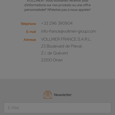
VOLLMER? Vous souhaitez recevoir plus
d'informations sur nos produits ou une offre
personnalisée? N'hésitez pas à nous appeler!
+33 296 390904
Téléphone
info-france@vollmer-group.com
E-mail
VOLLMER FRANCE S.A.R.L.
Adresse
23 Boulevard de Preval,
Z.I. de Quévert
22100 Dinan
Newsletter