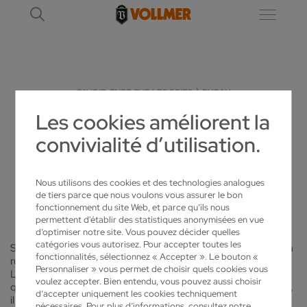
SAVOIR-FAIRE SUR LES SCIES À RUBAN
Les cookies améliorent la
convivialité d’utilisation.
AFFÛTAGE, USINAGE ET ENTRETIEN
OPTIMAUX DE LAMES DE SCIES À RUBAN
Nous utilisons des cookies et des technologies analogues
SAVOIR-FAIRE SUR LES SCIES À RUBAN
de tiers parce que nous voulons vous assurer le bon
fonctionnement du site Web, et parce qu’ils nous
permettent d'établir des statistiques anonymisées en vue
d’optimiser notre site. Vous pouvez décider quelles
catégories vous autorisez. Pour accepter toutes les
Seuls un affûtage et un entretien professionnels font des scies à
fonctionnalités, sélectionnez « Accepter ». Le bouton «
ruban des outils productifs et efficaces dans la durée.
Personnaliser » vous permet de choisir quels cookies vous
L'entretien et le traitement de vos scies à ruban influence leur
voulez accepter. Bien entendu, vous pouvez aussi choisir
qualité de coupe. Pour obtenir des qualités de coupe optimales,
d’accepter uniquement les cookies techniquement
il est important de savoir comment traiter correctement une
nécessaires. Pour plus d’informations, consultez notre