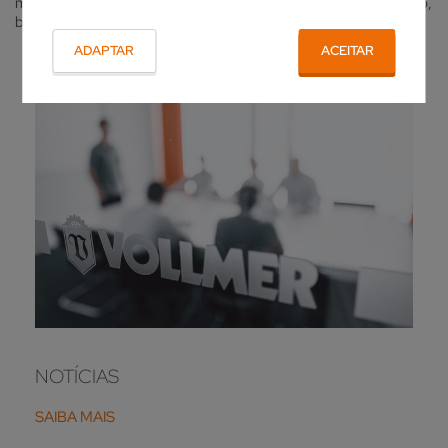
mundo da afiação e da erosão. Poderá encontrar aqui tudo isto,
bem como datas atuais.
ADAPTAR
ACEITAR
NOTÍCIAS
SAIBA MAIS