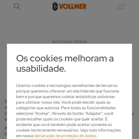
NOTÍCIAS E FEIRAS
Os cookies melhoram a
SEMPRE EM MOVIMENTO
usabilidade.
NOTÍCIAS E EVENTOS VOLLMER
Usamos cookies e tecnologias semelhantes de terceiros
porque queremos oferecer um site Internet que funcione
bem e porque queremos coletar estatísticas anônimas
Só quem conhece as exigências dos seus clientes pode
para otimizar nosso site. Você pode decidir quais as
desenvolver as soluções ideais. Por isso, procuramos sempre
categorias que autoriza. Para todas as funcionalidades
dialogar consigo - seja em
FEIRAS
nacionais e internacionais ou
selecione "Aceitar". Através do botão "Adaptar", você
em treinamentos
PRÓPRIOS DA EMPRESA
.
pode escolher quais os cookies que quer aceitar. É
evidente que você também pode aceitar somente os
Ao mesmo tempo, queremos que saiba o que nos inspira, as
cookies tecnicamente necessários. Veja mais informações
inovações que temos para lhe oferecer e as novidades no
em nossa
declaração de proteção de dados
.