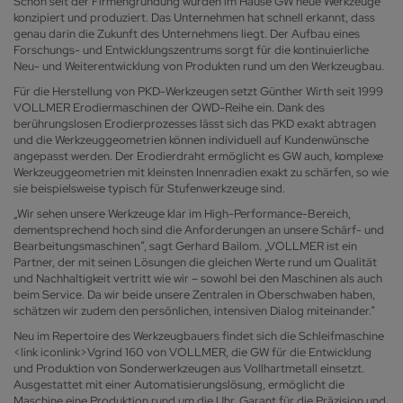
Schon seit der Firmengründung wurden im Hause GW neue Werkzeuge
konzipiert und produziert. Das Unternehmen hat schnell erkannt, dass
genau darin die Zukunft des Unternehmens liegt. Der Aufbau eines
Forschungs- und Entwicklungszentrums sorgt für die kontinuierliche
Neu- und Weiterentwicklung von Produkten rund um den Werkzeugbau.
Für die Herstellung von PKD-Werkzeugen setzt Günther Wirth seit 1999
VOLLMER Erodiermaschinen der QWD-Reihe ein. Dank des
berührungslosen Erodierprozesses lässt sich das PKD exakt abtragen
und die Werkzeuggeometrien können individuell auf Kundenwünsche
angepasst werden. Der Erodierdraht ermöglicht es GW auch, komplexe
Werkzeuggeometrien mit kleinsten Innenradien exakt zu schärfen, so wie
sie beispielsweise typisch für Stufenwerkzeuge sind.
„Wir sehen unsere Werkzeuge klar im High-Performance-Bereich,
dementsprechend hoch sind die Anforderungen an unsere Schärf- und
Bearbeitungsmaschinen“, sagt Gerhard Bailom. „VOLLMER ist ein
Partner, der mit seinen Lösungen die gleichen Werte rund um Qualität
und Nachhaltigkeit vertritt wie wir – sowohl bei den Maschinen als auch
beim Service. Da wir beide unsere Zentralen in Oberschwaben haben,
schätzen wir zudem den persönlichen, intensiven Dialog miteinander.“
Neu im Repertoire des Werkzeugbauers findet sich die Schleifmaschine
<link iconlink>Vgrind 160 von VOLLMER, die GW für die Entwicklung
und Produktion von Sonderwerkzeugen aus Vollhartmetall einsetzt.
Ausgestattet mit einer Automatisierungslösung, ermöglicht die
Maschine eine Produktion rund um die Uhr. Garant für die Präzision und