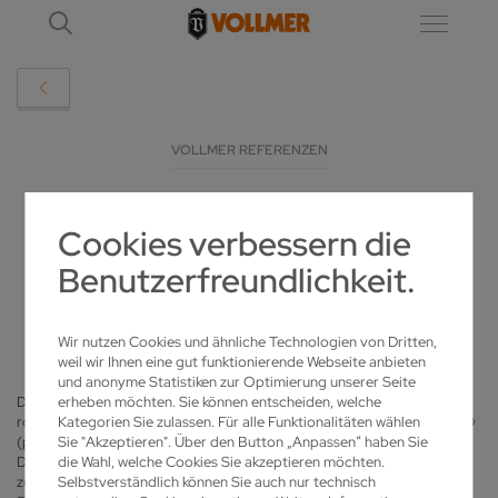
VOLLMER REFERENZEN
WENN SCHWABEN SONDERWERKZEUGE
Cookies verbessern die
SCHÄRFEN
Benutzerfreundlichkeit.
15.09.2016
Wir nutzen Cookies und ähnliche Technologien von Dritten,
weil wir Ihnen eine gut funktionierende Webseite anbieten
und anonyme Statistiken zur Optimierung unserer Seite
Das schwäbische Unternehmen Günther Wirth (GW) entwickelt
erheben möchten. Sie können entscheiden, welche
rotierende Schneid- und Sonderwerkzeuge aus Vollhartmetall und PKD
Kategorien Sie zulassen. Für alle Funktionalitäten wählen
(polykristalliner Diamant) für die internationale Fertigungsindustrie.
Sie "Akzeptieren". Über den Button „Anpassen“ haben Sie
Dafür steht GW ein moderner Maschinenpark mit rund 100 Maschinen
die Wahl, welche Cookies Sie akzeptieren möchten.
zur Verfügung. Speziell für die Bearbeitung seiner hochpräzisen
Selbstverständlich können Sie auch nur technisch