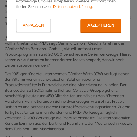
Sonderwerkzeuge setzt das Unternehmen auf einen verlässlichen
notwendige Cookies akzeptieren. Weitere Informationen
Partner aus der Region: Sowohl Drahterodiermaschinen der QWD-
finden Sie in unserer
Datenschutzerklärung
.
Reihe als auch die Schleifmaschine <link iconlink>Vgrind 160 für
Vollhartmetallwerkzeuge des Biberacher Schärfspezialisten VOLLMER
garantieren bei GW eine Fertigung rund um die Uhr.
ANPASSEN
AKZEPTIEREN
„Seit mehr als 35 Jahren entwickeln wir Zerspanungswerkzeuge aus
Vollhartmetall und PKD“, sagt Gerhard Bailom, Geschäftsführer der
Günther Wirth Betriebs- GmbH. „Aktuell umfasst unser
Produktprogramm rund 20.000 verschiedene Serienwerkzeuge. Hierzu
setzen wir auf unseren hochmodernen Maschinenpark, den wir noch
weiter ausbauen werden.“
Das 1981 gegründete Unternehmen Günther Wirth (GW) verfügt neben
dem Stammwerk im schwäbischen Balzheim über eine
Produktionsstätte in Frankreich und eine Niederlassung in Indien. Der
Betrieb, der seit 2012 mehrheitlich zur Ceratizit-Gruppe gehört,
beschäftigt heute rund 450 Mitarbeiter und zählt zu den führenden
Herstellern von rotierenden Schneidwerkzeugen wie Bohrer, Fräser,
Reibahlen und betreibt eigene Hartstoffbeschichtungsanlagen. Zudem
fertigt das Unternehmen Sonder- und PKD-Werkzeuge. Täglich
verlassen 12.000 Werkzeuge die Produktionsstätte. Die internationalen
Kunden kommen aus der Luft- und Raumfahrt, der Medizintechnik sowie
dem Turbinen- und Maschinenbau.