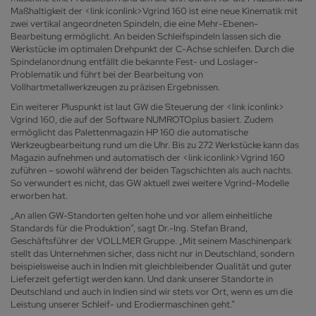
Maßhaltigkeit der <link iconlink>Vgrind 160 ist eine neue Kinematik mit
zwei vertikal angeordneten Spindeln, die eine Mehr-Ebenen-
Bearbeitung ermöglicht. An beiden Schleifspindeln lassen sich die
Werkstücke im optimalen Drehpunkt der C-Achse schleifen. Durch die
Spindelanordnung entfällt die bekannte Fest- und Loslager-
Problematik und führt bei der Bearbeitung von
Vollhartmetallwerkzeugen zu präzisen Ergebnissen.
Ein weiterer Pluspunkt ist laut GW die Steuerung der <link iconlink>
Vgrind 160, die auf der Software NUMROTOplus basiert. Zudem
ermöglicht das Palettenmagazin HP 160 die automatische
Werkzeugbearbeitung rund um die Uhr. Bis zu 272 Werkstücke kann das
Magazin aufnehmen und automatisch der <link iconlink>Vgrind 160
zuführen – sowohl während der beiden Tagschichten als auch nachts.
So verwundert es nicht, das GW aktuell zwei weitere Vgrind-Modelle
erworben hat.
„An allen GW-Standorten gelten hohe und vor allem einheitliche
Standards für die Produktion“, sagt Dr.-Ing. Stefan Brand,
Geschäftsführer der VOLLMER Gruppe. „Mit seinem Maschinenpark
stellt das Unternehmen sicher, dass nicht nur in Deutschland, sondern
beispielsweise auch in Indien mit gleichbleibender Qualität und guter
Lieferzeit gefertigt werden kann. Und dank unserer Standorte in
Deutschland und auch in Indien sind wir stets vor Ort, wenn es um die
Leistung unserer Schleif- und Erodiermaschinen geht.“