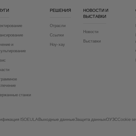
ЛУГИ
РЕШЕНИЯ
НОВОСТИ И
ВЫСТАВКИ
ектирование
Отрасли
Новости
ансирование
Ссылки
Выставки
чение и
Ноу-хау
сультирование
вис
части
граммное
спечение
ержанные станки
ификация ISO
EULA
Выходные данные
Защита данных
ОУЗС
Cookie se