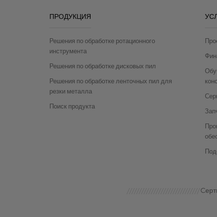
ПРОДУКЦИЯ
УС
Решения по обработке ротационного
Про
инструмента
Фин
Решения по обработке дисковых пил
Обу
Решения по обработке ленточных пил для
кон
резки металла
Сер
Поиск продукта
Зап
Про
обе
Под
Cерт