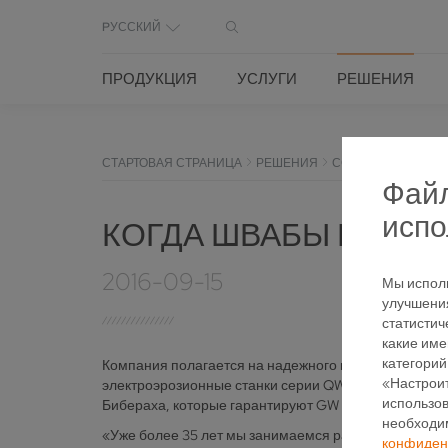
PУССКИЙ
ПРОДУКЦИЯ
УСЛУГИ
РЕШЕНИЯ
СТАРТОВАЯ СТРАНИЦА
РЕШЕНИЯ
ССЫЛКИ
ССЫЛКИ
Файл
испо
КОГДА ШВАБЫ БЕРУТ
2016-09-15
Мы исполь
улучшения
статистич
какие име
категорий
Компания полагается на надежного партнера из сво
«Настроит
электроэрозионные станки серии QWD, а также шлифо
использов
Бибераха, которые гарантируют GW работу в кругло
необходи
«Уже более 35 лет мы занимаемся разработкой мета
конфиден