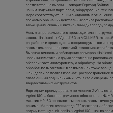
соответственно высоки, — говорит Герхард Байлом
нашим надежным партнером, оборудование, техноло
мере соответствуют нашим ожиданиям в отношении 
поскольку оба наших центральных офиса располож
также ценим личный и интенсивный диалог друг с др
Новым в программе этого производителя инструме
станок <link iconlink>Vgrind 160 от VOLLMER, котор
разработки и производства специнструментов из тв
автоматизированной системой, станок может работа
Высокая точность и соблюдение размеров <link iconl
новой кинематикой с двумя вертикально расположе
обеспечивает многоуровневую обработку. На обои
обрабатывать заготовки в оптимальной точке враще
шпинделей позволяет избежать распространенной 
плавающими подшипниками, что, в свою очередь, п
твердосплавных инструментов.
Еще одним преимуществом по мнению GW является уп
Vgrind 160на базе программного обеспечения NUMR
магазин HP 160 позволяет выполнять автоматическу
режиме. Магазин вмещает до 272 заготовок и обесп
подачу к станку <link iconlink>Vgrind 160 — как во вре