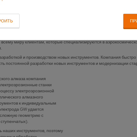
щее время наша программа включает в себя около 20 000 различных
чных станков, который мы намерены расширять».
W) наряду с основным заводом в швабском Бальцхайме располагает 
РОИТЬ
ПР
цем которой с 2012 года является Группа Ceratizit, насчитывает с
ументов, таких как сверла, фрезы, развертки, и использует фирм
ством специальных инструментов и инструментов из поликристалли
о всему миру клиентам, которые специализируются в аэрокосмичес
.
азработкой и производством новых инструментов. Компания быстро п
ть постоянной разработки новых инструментов и модернизации ста
ского алмаза компания
 электроэрозионные станки
оцессу электроэрозионной
ллического алмазного
трументов к индивидуальным
электрода GW удается
 сложную геометрию с
ступенчатых).
ь наших инструментов, поэтому
точки и обработки,