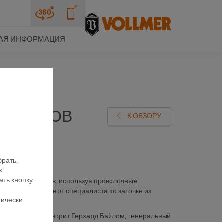
АЯ ИНФОРМАЦИЯ
РУМЕНТОВ
К ОБЗОРУ
брать,
х
ать кнопку
ных инструментов, используя проволочные
ых инструментов от специалиста по заточке из
нически
е
ого алмаза, — говорит Герхард Байлом, генеральный