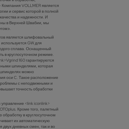
. — Компания VOLLMER является
гии и сервис которой в полной
качества и надежности. И
ены в Верхней Швабии, мы
угом».
нтов является шлифовальный
ый используется GW для
ердого сплава. Оснащенный
ть в круглосуточном режиме.
ink>Vgrind 160 гарантируются
нными шпинделями, которая
х шпинделях можно
ния оси C. Такое расположение
проблемы с неподвижными и
овышает точность обработки
равление <link iconlink>
OTOplus. Кроме того, палетный
ю обработку в круглосуточном
ечивает их автоматическую
мя двух дневных смен, так и во