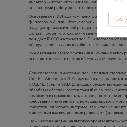
директор Günther Wirth Betriebs GmbH. — В настоя
на надежную работу нашего парка высокотехнологи
Основанная в 1981 году компания Günther Wirth (G
НАСТ
филиалом в Индии. Штат компании, основным владель
ведущих производителей ротационных режущих инстр
сплавы. Кроме того, компания занимается производ
покидает 12 000 инструментов. Они поставляются п
оборудования, а также в турбино- и машиностроении
Уже с момента своего основания в GW занимались р
исследовательского центра обеспечивает возможнос
Для изготовления инструментов из поликристалличе
Günther Wirth еще в 1999 году начала использовать
VOLLMER серии QWD. Благодаря бесконтактному пр
обработки обеспечивается точный съем поликриста
композита и возможность адаптации геометрии инс
требованиям заказчиков. С помощью проволочного 
качественная заточка инструментов, которые имеют
минимальными внутренними радиусами (например, 
«Мы четко нацелены на высокую производительност
и требования, предъявляемые нами к станкам для за