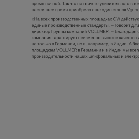
время ночной. Так что нет ничего удивительного в т
настоящее время приобрела еще один станок Vgrind
«На всех производственных площадках GW действуют
единые производственные стандарты, — говорит д.т
директор Группы компаний VOLLMER. — Благодаря 
компания гарантирует неизменно высокое качество 
не только в Германии, но и, например, в Индии. А 
площадкам VOLLMER в Германии и в Индии мы всегда
производительности наших шлифовальных и электро