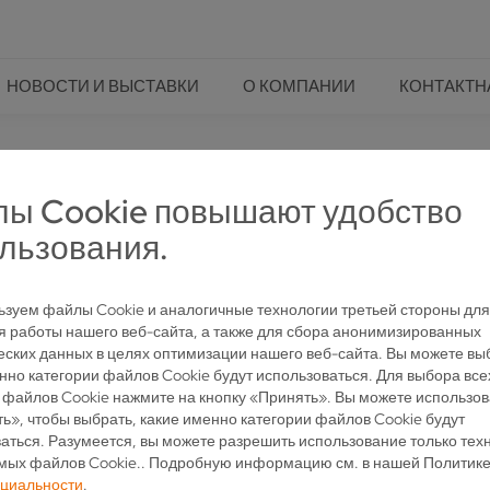
НОВОСТИ И ВЫСТАВКИ
О КОМПАНИИ
КОНТАКТН
 VOLLMER
ы Cookie повышают удобство
льзования.
СЯ ЗА ЗАТОЧКУ СПЕЦИНСТ
зуем файлы Cookie и аналогичные технологии третьей стороны для
 работы нашего веб-сайта, а также для сбора анонимизированных
еских данных в целях оптимизации нашего веб-сайта. Вы можете вы
нно категории файлов Cookie будут использоваться. Для выбора все
 файлов Cookie нажмите на кнопку «Принять». Вы можете использов
его региона, особенно при обработке своих высокоточных специаль
ь», чтобы выбрать, какие именно категории файлов Cookie будут
вальный станок <link iconlink>Vgrind 160 для цельных твердосплавн
аться. Разумеется, вы можете разрешить использование только тех
суточном режиме.
мых файлов Cookie.. Подробную информацию см. в нашей Политик
ллорежущих инструментов из твердого сплава и поликристаллическ
циальности
.