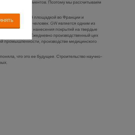
 серийных инструментов. Поэтому мы рассчитываем
производственной площадкой во Франции и
ИНЯТЬ
егодня около 450 человек. GW является одним из
енные технологии нанесения покрытий на твердые
ческого алмаза. Ежедневно производственный цех
кой промышленности, производстве медицинского
оняла, что это ее будущее. Строительство научно-
рых.