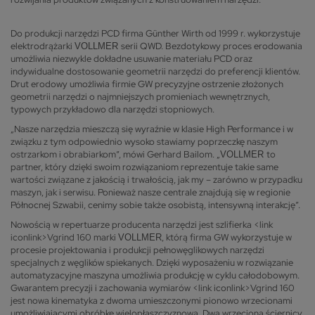
Do produkcji narzędzi PCD firma Günther Wirth od 1999 r. wykorzystuje
elektrodrążarki
serii QWD. Bezdotykowy proces erodowania
VOLLMER
umożliwia niezwykle dokładne usuwanie materiału PCD oraz
indywidualne dostosowanie geometrii narzędzi do preferencji klientów.
Drut erodowy umożliwia firmie GW precyzyjne ostrzenie złożonych
geometrii narzędzi o najmniejszych promieniach wewnętrznych,
typowych przykładowo dla narzędzi stopniowych.
„Nasze narzędzia mieszczą się wyraźnie w klasie High Performance i w
związku z tym odpowiednio wysoko stawiamy poprzeczkę naszym
ostrzarkom i obrabiarkom”, mówi Gerhard Bailom. „
to
VOLLMER
partner, który dzięki swoim rozwiązaniom reprezentuje takie same
wartości związane z jakością i trwałością, jak my – zarówno w przypadku
maszyn, jak i serwisu. Ponieważ nasze centrale znajdują się w regionie
Północnej Szwabii, cenimy sobie także osobistą, intensywną interakcję”.
Nowością w repertuarze producenta narzędzi jest szlifierka <link
iconlink>Vgrind 160 marki
, którą firma GW wykorzystuje w
VOLLMER
procesie projektowania i produkcji pełnowęglikowych narzędzi
specjalnych z węglików spiekanych. Dzięki wyposażeniu w rozwiązanie
automatyzacyjne maszyna umożliwia produkcję w cyklu całodobowym.
Gwarantem precyzji i zachowania wymiarów <link iconlink>Vgrind 160
jest nowa kinematyka z dwoma umieszczonymi pionowo wrzecionami
umożliwiającymi obróbkę wielopłaszczyznową. Dwa wrzeciona ściernicy