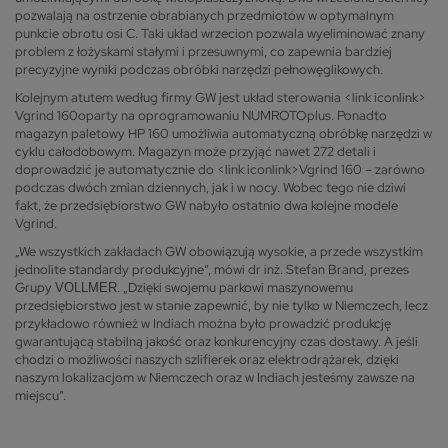
pozwalają na ostrzenie obrabianych przedmiotów w optymalnym
punkcie obrotu osi C. Taki układ wrzecion pozwala wyeliminować znany
problem z łożyskami stałymi i przesuwnymi, co zapewnia bardziej
precyzyjne wyniki podczas obróbki narzędzi pełnowęglikowych.
Kolejnym atutem według firmy GW jest układ sterowania <link iconlink>
Vgrind 160oparty na oprogramowaniu NUMROTOplus. Ponadto
magazyn paletowy HP 160 umożliwia automatyczną obróbkę narzędzi w
cyklu całodobowym. Magazyn może przyjąć nawet 272 detali i
doprowadzić je automatycznie do <link iconlink>Vgrind 160 – zarówno
podczas dwóch zmian dziennych, jak i w nocy. Wobec tego nie dziwi
fakt, że przedsiębiorstwo GW nabyło ostatnio dwa kolejne modele
Vgrind.
„We wszystkich zakładach GW obowiązują wysokie, a przede wszystkim
jednolite standardy produkcyjne”, mówi dr inż. Stefan Brand, prezes
Grupy
. „Dzięki swojemu parkowi maszynowemu
VOLLMER
przedsiębiorstwo jest w stanie zapewnić, by nie tylko w Niemczech, lecz
przykładowo również w Indiach można było prowadzić produkcję
gwarantującą stabilną jakość oraz konkurencyjny czas dostawy. A jeśli
chodzi o możliwości naszych szlifierek oraz elektrodrążarek, dzięki
naszym lokalizacjom w Niemczech oraz w Indiach jesteśmy zawsze na
miejscu”.