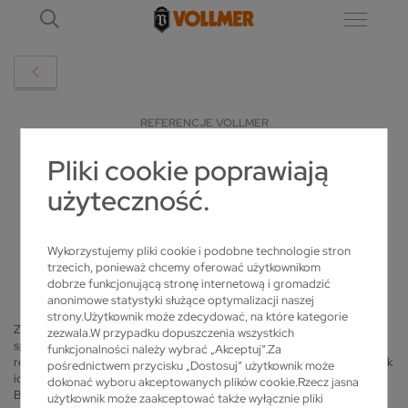
REFERENCJE VOLLMER
Pliki cookie poprawiają
POŁUDNIOWONIEMIECKA JAKOŚĆ
użyteczność.
OSTRZENIA NARZĘDZI SPECJALNYCH
Wykorzystujemy pliki cookie i podobne technologie stron
2016-09-15
trzecich, ponieważ chcemy oferować użytkownikom
dobrze funkcjonującą stronę internetową i gromadzić
anonimowe statystyki służące optymalizacji naszej
strony.Użytkownik może zdecydować, na które kategorie
Zwłaszcza w zakresie obróbki swoich ultraprecyzyjnych narzędzi
zezwala.W przypadku dopuszczenia wszystkich
specjalnych przedsiębiorstwo stawia na niezawodnego partnera z
funkcjonalności należy wybrać „Akceptuj”.Za
regionu: zarówno elektrodrążarki drutowe serii QWD, jak i szlifierka <link
pośrednictwem przycisku „Dostosuj” użytkownik może
iconlink>Vgrind 160 do narzędzi pełnowęglikowych firmy
z
VOLLMER
dokonać wyboru akceptowanych plików cookie.Rzecz jasna
Biberach, specjalizującej się w ostrzeniu, gwarantują firmie GW
użytkownik może zaakceptować także wyłącznie pliki