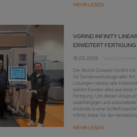
MEHR LESEN
VGRIND INFINITY LINEA
ERWEITERT FERTIGUNG
18.05.2026
Die Atomit Durawid GmbH mit Si
für Sonderwerkzeuge aller Art
Lösungen nahezu alle Industrie
seinen Kunden alles aus einer 
Fertigung. Um diesen Anspruch
unabhängiger und automatisiert
erstmals in eine Schleifmasc
infinity linear für die Herstell
MEHR LESEN