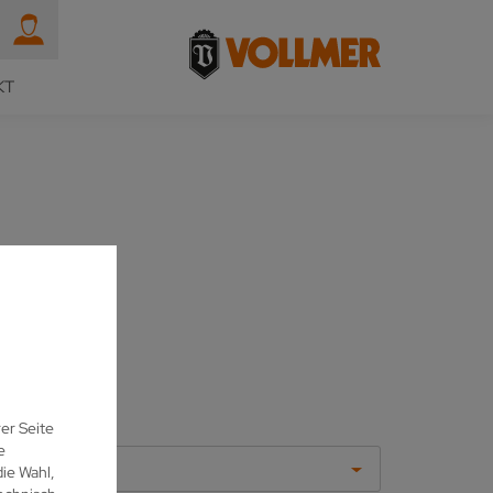
KT
er Seite
e
Alle
ie Wahl,