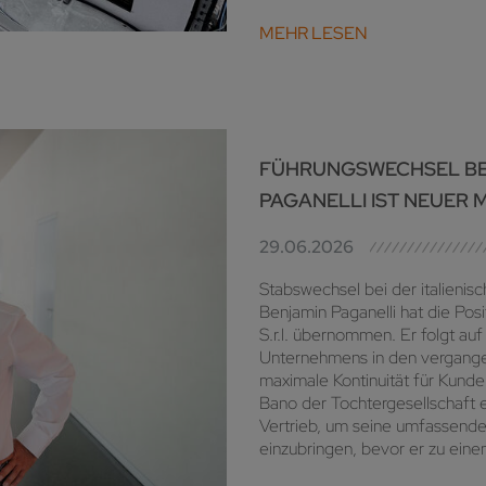
MEHR LESEN
FÜHRUNGSWECHSEL BEI
PAGANELLI IST NEUER
29.06.2026
Stabswechsel bei der italienis
Benjamin Paganelli hat die Pos
S.r.l. übernommen. Er folgt au
Unternehmens in den vergangen
maximale Kontinuität für Kunde
Bano der Tochtergesellschaft er
Vertrieb, um seine umfassende
einzubringen, bevor er zu eine