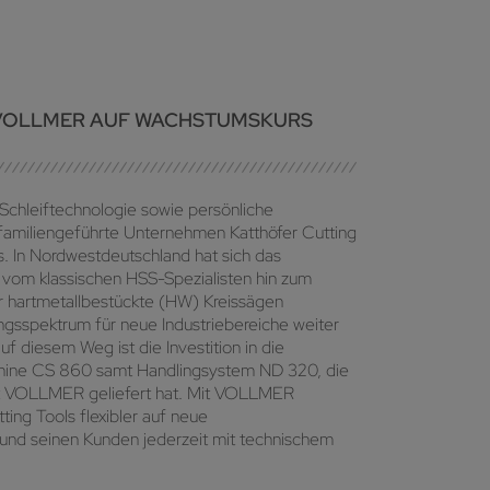
 VOLLMER AUF WACHSTUMSKURS
Schleiftechnologie sowie persönliche
familiengeführte Unternehmen Katthöfer Cutting
gs. In Nordwestdeutschland hat sich das
vom klassischen HSS-Spezialisten hin zum
r hartmetallbestückte (HW) Kreissägen
ungsspektrum für neue Industriebereiche weiter
uf diesem Weg ist die Investition in die
schine CS 860 samt Handlingsystem ND 320, die
ist VOLLMER geliefert hat. Mit VOLLMER
ting Tools flexibler auf neue
und seinen Kunden jederzeit mit technischem