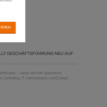
echnisch
scheinungsjahr
TIEREN
LLT GESCHÄFTSFÜHRUNG NEU AUF
äftsführer – Heinz Verfürth übernimmt
Controlling, IT, Administration und Einkauf