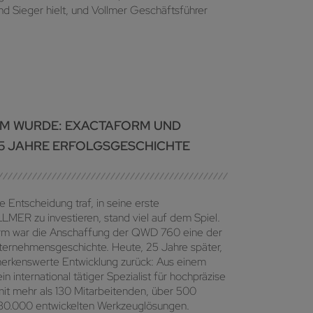
nd Sieger hielt, und Vollmer Geschäftsführer
UM WURDE: EXACTAFORM UND
5 JAHRE ERFOLGSGESCHICHTE
e Entscheidung traf, in seine erste
MER zu investieren, stand viel auf dem Spiel.
rm war die Anschaffung der QWD 760 eine der
nternehmensgeschichte. Heute, 25 Jahre später,
merkenswerte Entwicklung zurück: Aus einem
in international tätiger Spezialist für hochpräzise
 mehr als 130 Mitarbeitenden, über 500
 30.000 entwickelten Werkzeuglösungen.