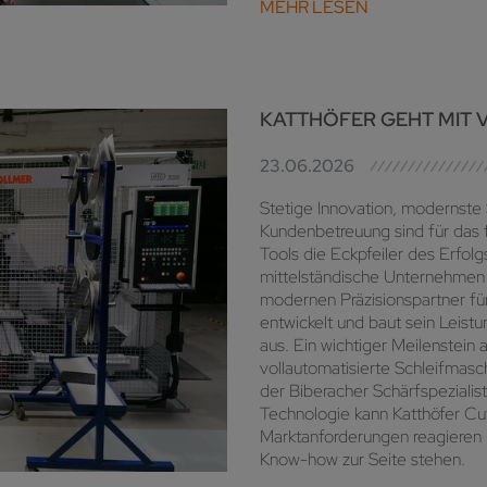
MEHR LESEN
KATTHÖFER GEHT MIT
23.06.2026
Stetige Innovation, modernste 
Kundenbetreuung sind für das 
Tools die Eckpfeiler des Erfol
mittelständische Unternehmen 
modernen Präzisionspartner fü
entwickelt und baut sein Leist
aus. Ein wichtiger Meilenstein a
vollautomatisierte Schleifma
der Biberacher Schärfspezial
Technologie kann Katthöfer Cut
Marktanforderungen reagieren 
Know-how zur Seite stehen.