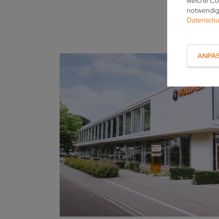
welche Coo
notwendige
Datenschu
ANPA