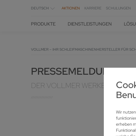
DEUTSCH
AKTIONEN
KARRIERE
SCHULUNGEN
PRODUKTE
DIENSTLEISTUNGEN
LÖS
VOLLMER – IHR SCHLEIFMASCHINENHERSTELLER FÜR SC
PRESSEMELDUNGEN
Cook
DER VOLLMER WERKE
Benu
Wir nutzen
funktionie
erheben mö
Funktional