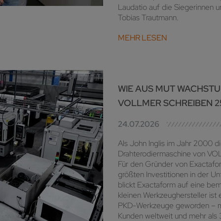
Laudatio auf die Siegerinnen u
Tobias Trautmann.
MEHR LESEN
WIE AUS MUT WACHST
VOLLMER SCHREIBEN 2
24.07.2026
Als John Inglis im Jahr 2000 di
Drahterodiermaschine von VOLL
Für den Gründer von Exactafo
größten Investitionen in der U
blickt Exactaform auf eine be
kleinen Werkzeughersteller ist e
PKD-Werkzeuge geworden – mit
Kunden weltweit und mehr als