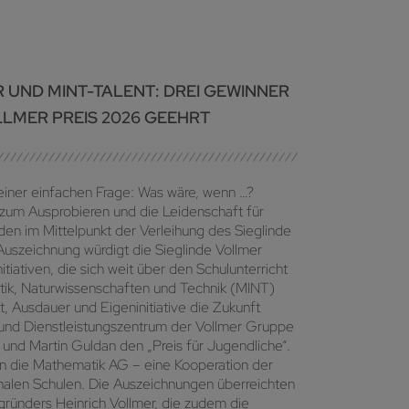
R UND MINT-TALENT: DREI GEWINNER
LLMER PREIS 2026 GEEHRT
einer einfachen Frage: Was wäre, wenn …?
zum Ausprobieren und die Leidenschaft für
en im Mittelpunkt der Verleihung des Sieglinde
Auszeichnung würdigt die Sieglinde Vollmer
tiativen, die sich weit über den Schulunterricht
atik, Naturwissenschaften und Technik (MINT)
t, Ausdauer und Eigeninitiative die Zukunft
 und Dienstleistungszentrum der Vollmer Gruppe
f und Martin Guldan den „Preis für Jugendliche“.
g an die Mathematik AG – eine Kooperation der
nalen Schulen. Die Auszeichnungen überreichten
gründers Heinrich Vollmer, die zudem die