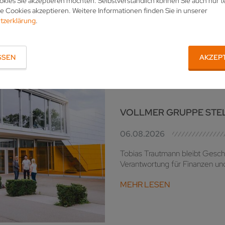
kies Sie akzeptieren möchten. Selbstverständlich können Sie auch nur t
Er
 Cookies akzeptieren. Weitere Informationen finden Sie in unserer
tzerklärung
.
2026
SSEN
AKZEP
VOLLMER GRUPPE STE
06.08.2026
Tobias Trautmann bleibt Gesch
Verantwortung für Finanzen und 
MEHR LESEN