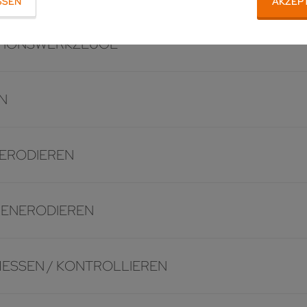
SSEN
AKZEP
ATIONSWERKZEUGE
N
ERODIEREN
BENERODIEREN
ESSEN / KONTROLLIEREN