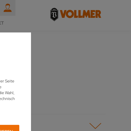
KT
KZEUGE
EITEN
er Seite
e
ie Wahl,
echnisch