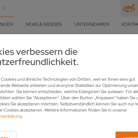
UNGEN
NEWS & MESSEN
UNTERNEHMEN
KONTA
ies verbessern die
HÄRFE UND PRÄZISION
LÖSUNGEN
KNOW-HOW
KNOW-HOW PKD WER
tzerfreundlichkeit.
IMAL SCHÄRFEN UND BEARB
 Cookies und ähnliche Technologien von Dritten, weil wir Ihnen eine gut
rende Webseite anbieten und anonyme Statistiken zur Optimierung unser
chten. Sie können entscheiden, welche Kategorien Sie zulassen. Für all
itäten wählen Sie "Akzeptieren". Über den Button „Anpassen“ haben Sie d
Schlüssel zur Fertigung Ihrer PKD-Rotationswerkzeuge.
kies Sie akzeptieren möchten. Selbstverständlich können Sie auch nur t
 Cookies akzeptieren. Weitere Informationen finden Sie in unserer
tzerklärung
.