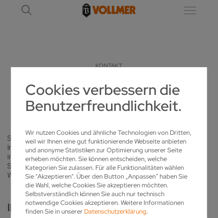
KONTAKT
Cookies verbessern die
JEDERZEIT FÜR SIE DA
Benutzerfreundlichkeit.
Wir nutzen Cookies und ähnliche Technologien von Dritten,
Sie haben Fragen zu VOLLMER? Wünschen sich mehr
weil wir Ihnen eine gut funktionierende Webseite anbieten
Informationen zu unseren Produkten oder möchten ein
und anonyme Statistiken zur Optimierung unserer Seite
individuelles Angebot? Mit diesem Kontaktformular erreichen
erheben möchten. Sie können entscheiden, welche
Sie uns schnell und bequem. Einfach ausfüllen und abschicken.
Kategorien Sie zulassen. Für alle Funktionalitäten wählen
Wir melden uns bei Ihnen.
Sie "Akzeptieren". Über den Button „Anpassen“ haben Sie
die Wahl, welche Cookies Sie akzeptieren möchten.
Selbstverständlich können Sie auch nur technisch
notwendige Cookies akzeptieren. Weitere Informationen
IHRE PERSÖNLICHEN DATEN
finden Sie in unserer
Datenschutzerklärung
.