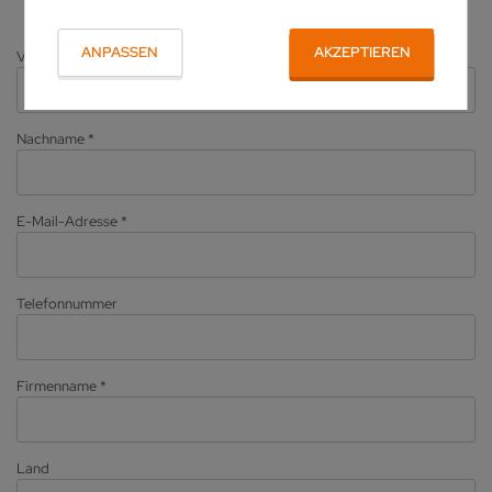
ANPASSEN
AKZEPTIEREN
Vorname
*
Nachname
*
E-Mail-Adresse
*
Telefonnummer
Firmenname
*
Land