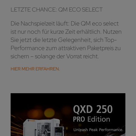
LETZTE CHANCE: QM ECO SELECT
Die Nachspielzeit läuft: Die QM eco select
ist nur noch für kurze Zeit erhältlich. Nutzen
Sie jetzt die letzte Gelegenheit, sich Top-
Performance zum attraktiven Paketpreis zu
sichern – solange der Vorrat reicht.
HIER MEHR ERFAHREN.