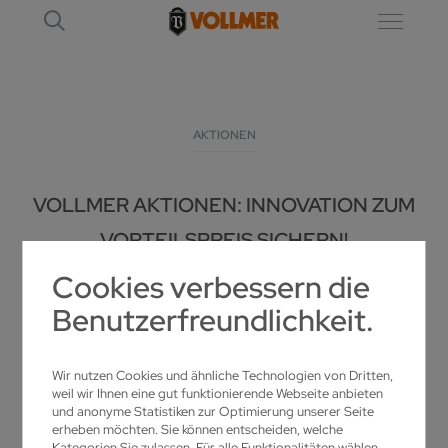
AKTIONEN
VOLLMER AKTIONEN: INNOVATION ZUM
VORTEILSPREIS SICHERN!
Cookies verbessern die
Benutzerfreundlichkeit.
Profitieren Sie jetzt von unseren exklusiven
Wir nutzen Cookies und ähnliche Technologien von Dritten,
Aktionen rund um Präzisionsschärfmaschinen
weil wir Ihnen eine gut funktionierende Webseite anbieten
und Serviceleistungen! Ob attraktive Rabatte,
und anonyme Statistiken zur Optimierung unserer Seite
erheben möchten. Sie können entscheiden, welche
zeitlich limitierte Sonderangebote oder
Kategorien Sie zulassen. Für alle Funktionalitäten wählen