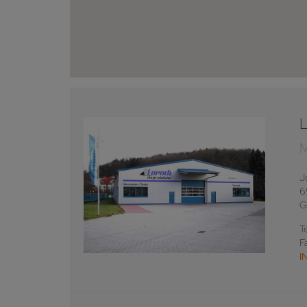
J
6
G
T
F
I