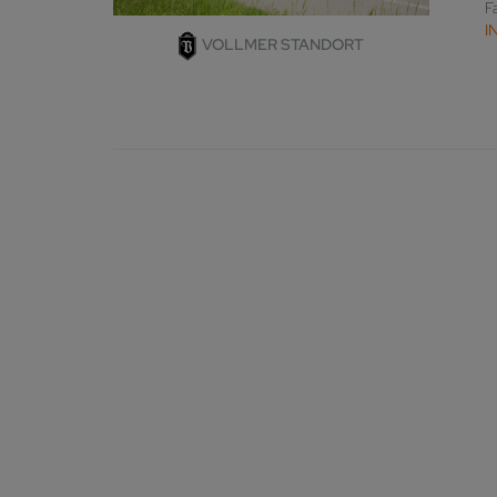
F
I
VOLLMER STANDORT