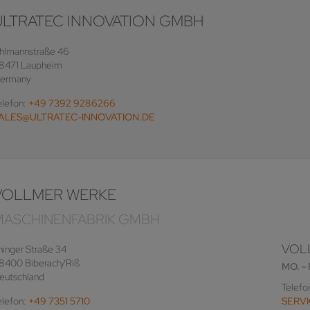
ULTRATEC INNOVATION GMBH
hlmannstraße 46
8471 Laupheim
ermany
elefon:
+49 7392 9286266
ALES@ULTRATEC-INNOVATION.DE
VOLLMER WERKE
MASCHINENFABRIK GMBH
VOL
hinger Straße 34
8400 Biberach/Riß
MO. - 
eutschland
Telefo
elefon:
+49 7351 5710
SERV