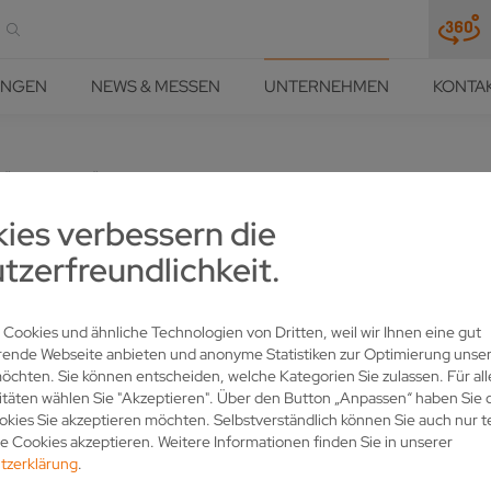
UNGEN
NEWS & MESSEN
UNTERNEHMEN
KONTA
HÄRFE UND PRÄZISION
UNTERNEHMEN
STANDORTE
ies verbessern die
RAUCHEN
tzerfreundlichkeit.
 Cookies und ähnliche Technologien von Dritten, weil wir Ihnen eine gut
rende Webseite anbieten und anonyme Statistiken zur Optimierung unser
chten. Sie können entscheiden, welche Kategorien Sie zulassen. Für all
itäten wählen Sie "Akzeptieren". Über den Button „Anpassen“ haben Sie d
n wir mit Produktionsstätten in Mörlenbach / Deutschland und Tai
kies Sie akzeptieren möchten. Selbstverständlich können Sie auch nur t
für, dass Sie rund um den Erdball auf
VOLLMER KNOW-HOW
z
 Cookies akzeptieren. Weitere Informationen finden Sie in unserer
tzerklärung
.