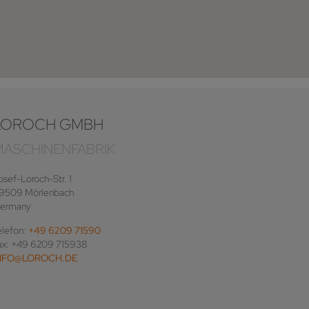
LOROCH GMBH
MASCHINENFABRIK
osef-Loroch-Str. 1
9509 Mörlenbach
ermany
elefon:
+49 6209 71590
ax: +49 6209 715938
NFO@LOROCH.DE