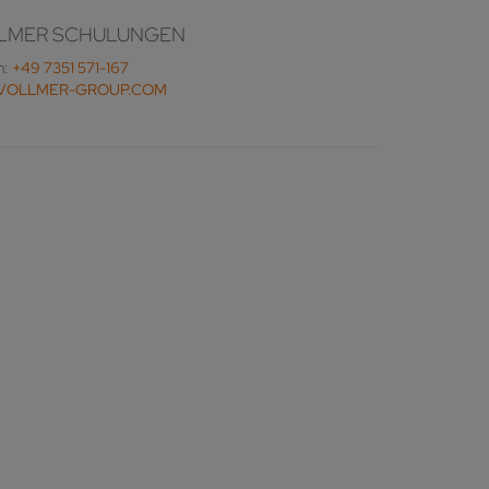
LMER SCHULUNGEN
n:
+49 7351 571-167
VOLLMER-GROUP.COM