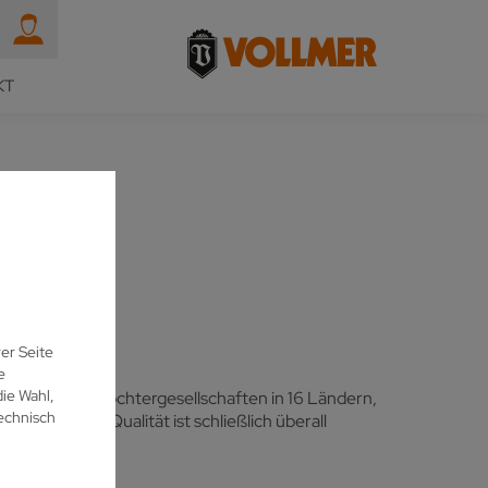
KT
er Seite
e
ie Wahl,
cang / China, Tochtergesellschaften in 16 Ländern,
echnisch
ählen können. Qualität ist schließlich überall