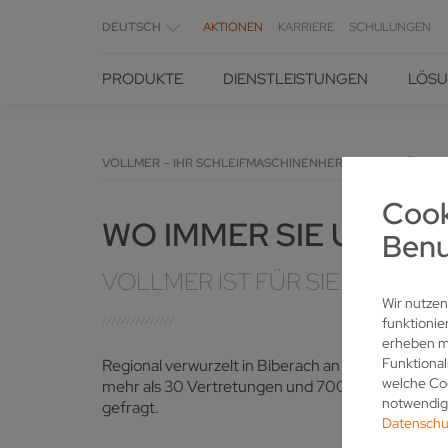
DEUTSCH
AKTIONEN
KARRIERE
SCHULUNGEN
PRODUKTE
DIENSTLEISTUNGEN
LÖS
VOLLMER – IHR SCHLEIFMASCHINENHERSTELLER FÜR SC
Cook
WO IMMER SIE UNS B
Benu
VOLLMER IST FÜR SIE DA
Wir nutzen
funktionie
erheben mö
Funktional
Regional verwurzelt in Biberach an der Riß, sorge
welche Coo
mehr als 30 Vertretungen und 700 Mitarbeitern da
notwendige
gefragt.
Datenschu