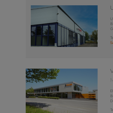
U
8
G
T
S
E
8
D
T