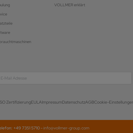
hulung
VOLLMER erklärt
vice
atzteile
ftware
brauchtmaschinen
ISO Zertifizierung
EULA
Impressum
Datenschutz
AGB
Cookie-Einstellunge
efon: +49 7351 5710 -
info@vollmer-group.com