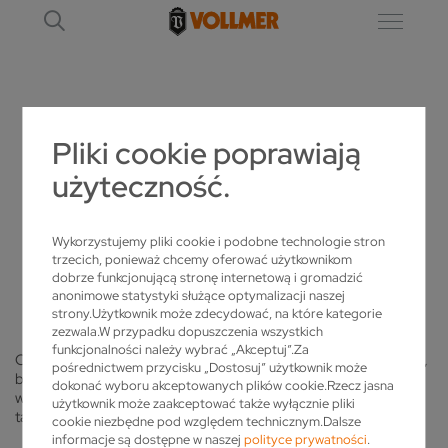
BRANŻE
Pliki cookie poprawiają
użyteczność.
STAŃ SIĘ BARDZIEJ KONKURENCYJNY
Wykorzystujemy pliki cookie i podobne technologie stron
KOMPETENCJE VOLLMER SPRAWDZĄ SIĘ
trzecich, ponieważ chcemy oferować użytkownikom
WSZĘDZIE
dobrze funkcjonującą stronę internetową i gromadzić
anonimowe statystyki służące optymalizacji naszej
strony.Użytkownik może zdecydować, na które kategorie
zezwala.W przypadku dopuszczenia wszystkich
funkcjonalności należy wybrać „Akceptuj”.Za
Czy to zakład przetwarzający drewno, czy metal, serwisowanie,
pośrednictwem przycisku „Dostosuj” użytkownik może
bądź też produkcja narzędzi, jesteśmy przygotowani na
dokonać wyboru akceptowanych plików cookie.Rzecz jasna
wyjątkowe wyzwania w Twojej codziennej pracy. Czy to w
użytkownik może zaakceptować także wyłącznie pliki
tartaku, w zakładzie ostrzarskim, czy też w fabryce narzędzi.
cookie niezbędne pod względem technicznym.Dalsze
informacje są dostępne w naszej
polityce prywatności
.