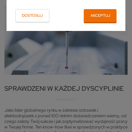
DOSTOSUJ
AKCEPTUJ
SPRAWDZENI W KAŻDEJ DYSCYPLINIE
Jako lider globalnego rynku w zakresie ostrzarek i
elektrodrążarek z ponad 100-letnim doświadczeniem wiemy, od
czego zależy Twój sukces i jak zoptymalizować wydajność pracy
w Twojej firmie. Ten know-how tkwi w sprawdzonych w praktyce