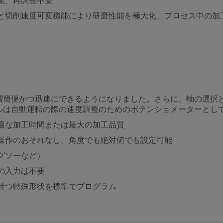
能、再調整不要
と切削速度可変機能により研磨性能を極大化、プロセス中の加
層簡便かつ迅速にできるようになりました。さらに、軸の選択
ルは自動運転の際の速度調整のためのポテンショメーターとし
適な加工時間または最大の加工品質
操作のおそれなし。角度でも絶対値でも設定可能
グソーなど）
の入力は不要
持つ特殊形状を標準でプログラム