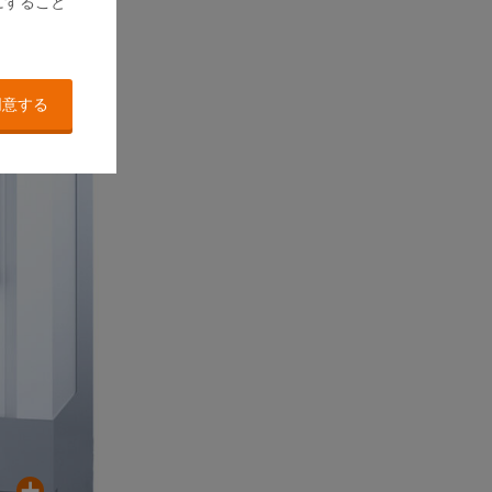
にすること
フルカバーを標準装備
同意する
オペレーターの安全、騒音防止、飛散防止に有効
であり、外観の品位も演出します。
構成の操作ドアを通じて研
ができます。
堅牢な構造