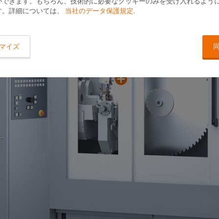
ができます。もちろん、技術的に必要なクッキーのみを受け入れるよう
す。詳細については、
当社のデータ保護規定
.
コンパクトな設計
占有面積が小さく、オペレーターにとっても操作
マイズ
が容易です。
革新的な操作パネル
大型の覗き窓
10 インチ液晶カラーディスプレイと多機能ハンド
ホイールにより迅速・確実な操作ができます。
内側に設けられた 2 枚
磨箇所を明瞭に見ること