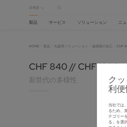
日本語
製品
サービス
ソリューション
ニュ
HOME
製品
丸鋸用ソリューション
歯側面の加工
CHF 8
CHF 840 // CHF 1300
クッ
新世代の多様性
利便
当社では
るため、
テゴリー
る」を選