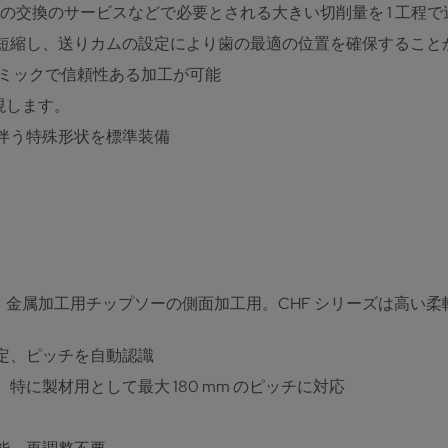
歯の交換のサービスなどで必要とされる大きい切削量を 1 工程
短縮し、送りカムの設定により歯の最適の位置を確保すること
イナミックで信頼性ある加工が可能
現します。
伴う特殊形状を標準装備
金属加工用チップソーの側面加工用。CHF シリーズは高い
定、ピッチを自動認識
に製材用として最大 180 mm のピッチに対応