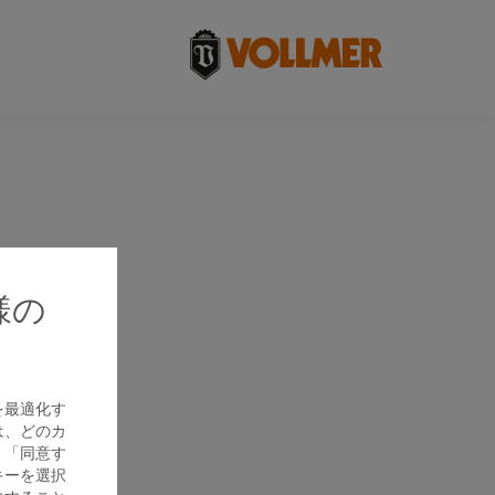
様の
。
を最適化す
は、どのカ
、「同意す
キーを選択