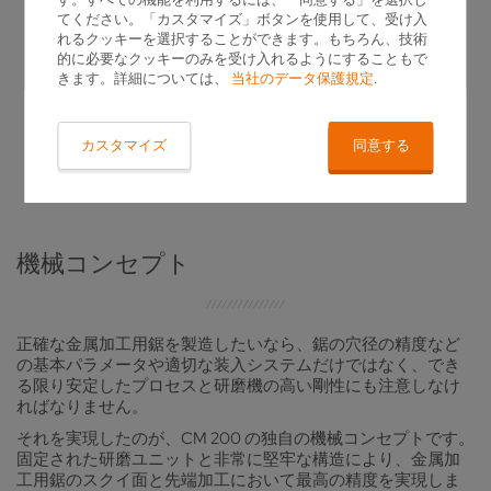
てください。「カスタマイズ」ボタンを使用して、受け入
れるクッキーを選択することができます。もちろん、技術
的に必要なクッキーのみを受け入れるようにすることもで
きます。詳細については、
当社のデータ保護規定
.
カスタマイズ
同意する
機械コンセプト
正確な金属加工用鋸を製造したいなら、鋸の穴径の精度など
の基本パラメータや適切な装入システムだけではなく、でき
る限り安定したプロセスと研磨機の高い剛性にも注意しなけ
ればなりません。
それを実現したのが、CM 200 の独自の機械コンセプトです。
固定された研磨ユニットと非常に堅牢な構造により、金属加
工用鋸のスクイ面と先端加工において最高の精度を実現しま