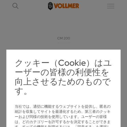
CM 200
CM 200
クッキー（Cookie）はユ
ーザーの皆様の利便性を
超硬チップソーのスクイ面と逃げ面を加工す
向上させるためのもので
るための研磨機
す。
当社では、適切に機能するウェブサイトを提供し、匿名の
統計を収集してサイトを最適化するため、第三者のクッキ
ーおよび同様の技術を使用しています。ユーザーの皆様
は、どのカテゴリーを許可するかを決定することができま
す。すべての機能を利用するには、「同意する」を選択し