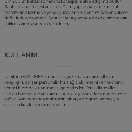
CM 200'ün benzersiz makine konsepti ile elde ettiğimiz budur.
Sabit taşlama ünitesi ve çok sağlam yapısı sayesinde, metal
testerelerde kesme ve yanak yüzeylerinin işlenmesinde en yüksek
doğruluğu elde ederiz. Sonuç: Her taşlamada ödediğiniz paranın
hakkını veren kesin yüzey kaliteleri.
KULLANIM
İyi bilinen VOLLMER kullanıcı arayüzü maksimum kullanım
kolaylığını, çalışan personelin hızla eğitilebilmesini ve makinenin
verimli biçimde kullanılmasını garanti eder. Farklı diş şekilleri,
metal daire testerelerin üretiminde size yüksek derecede esneklik
sağlar. Aynı zamanda makinenin rahatça programlanmasıyla
sizin için kurulum süresi de azaltılır.