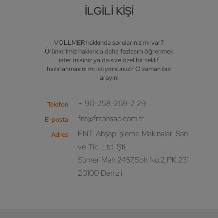
İLGILI KIŞI
VOLLMER hakkında sorularınız mı var?
Ürünlerimiz hakkında daha fazlasını öğrenmek
ister misiniz ya da size özel bir teklif
hazırlanmasını mı istiyorsunuz? O zaman bizi
arayın!
+ 90-258-269-2129
Telefon
fnt@fntahsap.com.tr
E-posta
F.N.T. Ahşap İşleme Makinaları San.
Adres
ve Tic. Ltd. Şti
Sümer Mah 2457,Soh No.2,PK.231
20100 Denizli