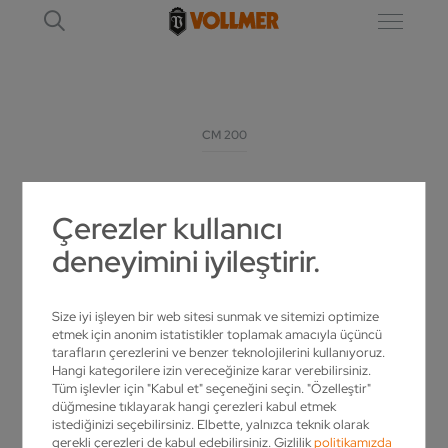
CM 200
CM 200
Çerezler kullanıcı
HW UÇLU DAIRE TESTERE BIÇAKLARINDAKI
deneyimini iyileştirir.
KESME VE YANAK YÜZEYLERININ IŞLENMESI
IÇIN BILEME MAKINESI
Size iyi işleyen bir web sitesi sunmak ve sitemizi optimize
etmek için anonim istatistikler toplamak amacıyla üçüncü
tarafların çerezlerini ve benzer teknolojilerini kullanıyoruz.
Hangi kategorilere izin vereceğinize karar verebilirsiniz.
Tüm işlevler için "Kabul et" seçeneğini seçin. "Özelleştir"
düğmesine tıklayarak hangi çerezleri kabul etmek
istediğinizi seçebilirsiniz. Elbette, yalnızca teknik olarak
gerekli çerezleri de kabul edebilirsiniz. Gizlilik
politikamızda