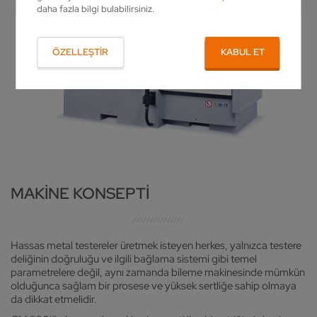
daha fazla bilgi bulabilirsiniz.
ÖZELLEŞTIR
KABUL ET
MAKINE KONSEPTI
Hassas metal testereler üretmek isteyen herkes, yalnızca testere
deliğinin doğruluğu ve ilgili bağlama sistemi gibi temel
parametrelere değil, aynı zamanda bileme makinesinde mümkün
olduğunca sağlam bir prosese ve yüksek sertliğe sahip olmaya
da dikkat etmelidir.