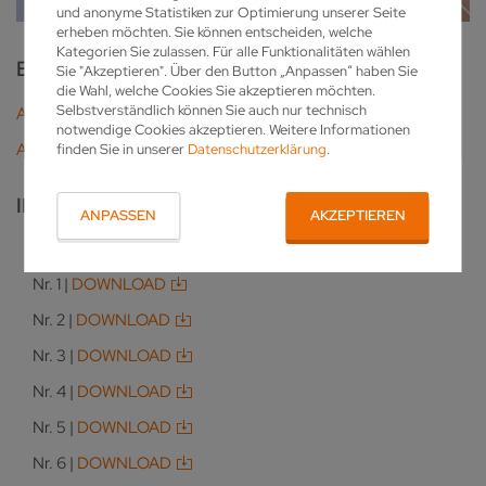
und anonyme Statistiken zur Optimierung unserer Seite
erheben möchten. Sie können entscheiden, welche
Kategorien Sie zulassen. Für alle Funktionalitäten wählen
BEARBEITUNGSBERICHT
Sie "Akzeptieren". Über den Button „Anpassen“ haben Sie
die Wahl, welche Cookies Sie akzeptieren möchten.
Selbstverständlich können Sie auch nur technisch
ALLGEMEINER BEARBEITUNGSBERICHT FRÄSER
notwendige Cookies akzeptieren. Weitere Informationen
ALLGEMEINER BEARBEITUNGSBERICHT BOHRER
finden Sie in unserer
Datenschutzerklärung
.
IHR PERSÖNLICHER MESSBERICHT:
ANPASSEN
AKZEPTIEREN
Nr. 1 |
DOWNLOAD
Nr. 2 |
DOWNLOAD
Nr. 3 |
DOWNLOAD
Nr. 4 |
DOWNLOAD
Nr. 5 |
DOWNLOAD
Nr. 6 |
DOWNLOAD