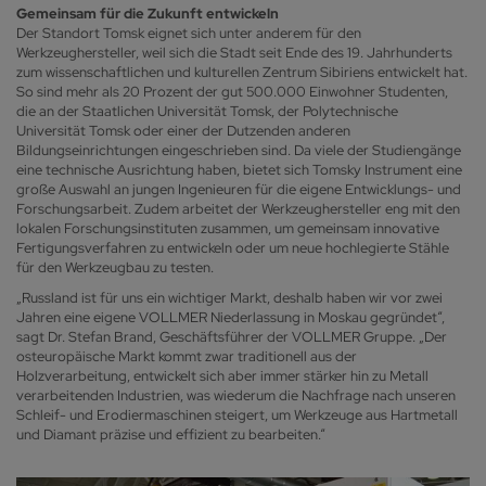
Gemeinsam für die Zukunft entwickeln
Der Standort Tomsk eignet sich unter anderem für den
Werkzeughersteller, weil sich die Stadt seit Ende des 19. Jahrhunderts
zum wissenschaftlichen und kulturellen Zentrum Sibiriens entwickelt hat.
So sind mehr als 20 Prozent der gut 500.000 Einwohner Studenten,
die an der Staatlichen Universität Tomsk, der Polytechnische
Universität Tomsk oder einer der Dutzenden anderen
Bildungseinrichtungen eingeschrieben sind. Da viele der Studiengänge
eine technische Ausrichtung haben, bietet sich Tomsky Instrument eine
große Auswahl an jungen Ingenieuren für die eigene Entwicklungs- und
Forschungsarbeit. Zudem arbeitet der Werkzeughersteller eng mit den
lokalen Forschungsinstituten zusammen, um gemeinsam innovative
Fertigungsverfahren zu entwickeln oder um neue hochlegierte Stähle
für den Werkzeugbau zu testen.
„Russland ist für uns ein wichtiger Markt, deshalb haben wir vor zwei
Jahren eine eigene VOLLMER Niederlassung in Moskau gegründet“,
sagt Dr. Stefan Brand, Geschäftsführer der VOLLMER Gruppe. „Der
osteuropäische Markt kommt zwar traditionell aus der
Holzverarbeitung, entwickelt sich aber immer stärker hin zu Metall
verarbeitenden Industrien, was wiederum die Nachfrage nach unseren
Schleif- und Erodiermaschinen steigert, um Werkzeuge aus Hartmetall
und Diamant präzise und effizient zu bearbeiten.“