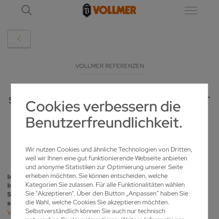
VOLLMER REFERENZEN
SIBIRISCHER WERKZEUGBAUER VERTRAUT
Cookies verbessern die
AUF SCHWÄBISCHE SCHÄRFTECHNIK
Benutzerfreundlichkeit.
19.09.2018
Wir nutzen Cookies und ähnliche Technologien von Dritten,
weil wir Ihnen eine gut funktionierende Webseite anbieten
und anonyme Statistiken zur Optimierung unserer Seite
erheben möchten. Sie können entscheiden, welche
Im westsibirischen Tomsk setzt der Werkzeugbauer Tomsky
Kategorien Sie zulassen. Für alle Funktionalitäten wählen
Instrument auf die Schärftechnologie von VOLLMER, dem
Sie "Akzeptieren". Über den Button „Anpassen“ haben Sie
Spezialisten für Schleif- und Erodiermaschinen aus dem
die Wahl, welche Cookies Sie akzeptieren möchten.
schwäbischen Biberach. Mit zwei Werkzeugschleifmaschinen
Selbstverständlich können Sie auch nur technisch
VGRIND 360
fertigt Tomsky Instrument Rotationswerkzeuge