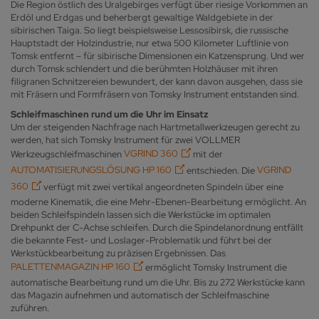
Die Region östlich des Uralgebirges verfügt über riesige Vorkommen an
Erdöl und Erdgas und beherbergt gewaltige Waldgebiete in der
sibirischen Taiga. So liegt beispielsweise Lessosibirsk, die russische
Hauptstadt der Holzindustrie, nur etwa 500 Kilometer Luftlinie von
Tomsk entfernt – für sibirische Dimensionen ein Katzensprung. Und wer
durch Tomsk schlendert und die berühmten Holzhäuser mit ihren
filigranen Schnitzereien bewundert, der kann davon ausgehen, dass sie
mit Fräsern und Formfräsern von Tomsky Instrument entstanden sind.
Schleifmaschinen rund um die Uhr im Einsatz
Um der steigenden Nachfrage nach Hartmetallwerkzeugen gerecht zu
werden, hat sich Tomsky Instrument für zwei VOLLMER
Werkzeugschleifmaschinen
VGRIND 360
mit der
AUTOMATISIERUNGSLÖSUNG HP 160
entschieden. Die
VGRIND
360
verfügt mit zwei vertikal angeordneten Spindeln über eine
moderne Kinematik, die eine Mehr-Ebenen-Bearbeitung ermöglicht. An
beiden Schleifspindeln lassen sich die Werkstücke im optimalen
Drehpunkt der C-Achse schleifen. Durch die Spindelanordnung entfällt
die bekannte Fest- und Loslager-Problematik und führt bei der
Werkstückbearbeitung zu präzisen Ergebnissen. Das
PALETTENMAGAZIN HP 160
ermöglicht Tomsky Instrument die
automatische Bearbeitung rund um die Uhr. Bis zu 272 Werkstücke kann
das Magazin aufnehmen und automatisch der Schleifmaschine
zuführen.