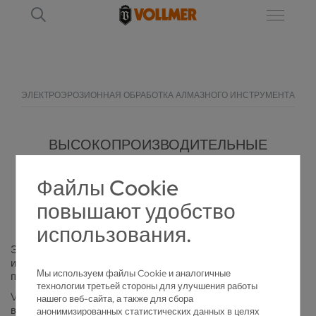
ЭЛЕКТРОЭРОЗИОННАЯ ОБРАБОТКА АЛМАЗНОГО ИНСТРУМЕНТА
ВЫСОКОПРОИЗВОДИТЕЛЬНЫЕ
ЭЛЕКТРОЭРОЗИОННЫЕ СТАНКИ ДЛЯ
Файлы Cookie
ОБРАБОТКИ ИНСТРУМЕНТОВ
повышают удобство
использования.
Эффективная и высокоточная обработка — вот ключ к
изготовлению ротационных инструментов из
Мы используем файлы Cookie и аналогичные
поликристаллического алмазного композита!
технологии третьей стороны для улучшения работы
VOLLMER предлагает уникальную программу
нашего веб-сайта, а также для сбора
высокотехнологичных и производительных
анонимизированных статистических данных в целях