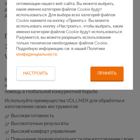
электроэрозионных станков, специально предназначенных
оптимизации нашего веб-сайта. Вы можете выбрать,
для обработки сложных ротационных инструментов — как
какие именно категории файлов Cookie будут
для их производства, так и для ремонта/восстановления.
использоваться. Для выбора всех категорий файлов
Cookie нажмите на кнопку «Принять». Вы можете
использовать кнопку «Настроить», чтобы выбрать, какие
именно категории файлов Cookie будут использоваться.
ПРЕИМУЩЕСТВА
Разумеется, вы можете разрешить использование
только технически необходимых файлов Cookie..
ЭЛЕКТРОЭРОЗИОННЫХ СТАНКОВ
Подробную информацию см. в нашей Политике
конфиденциальности
.
VOLLMER
НАСТРОИТЬ
ПРИНЯТЬ
В лице VOLLMER вы получите сильного и дальновидного
партнера на вашей стороне. Мы окажем вам эффективную
помощь в глобальной конкурентной борьбе.
Используйте преимущества VOLLMER для обработки и
изготовления своих инструментов:
Высокая готовность
Высокоточные результаты
Высокий комфорт управления
Повышение производительности при изготовлении своих