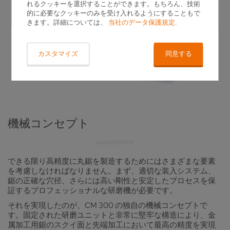
れるクッキーを選択することができます。もちろん、技術
的に必要なクッキーのみを受け入れるようにすることもで
きます。詳細については、
当社のデータ保護規定
.
カスタマイズ
同意する
機械コンセプト
できる限り高精度に丸鋸を製造するためにはさまざまな要素
を考慮しなければなりません。まず、適切な装入システム、
鋸の正確な穴径、さらには高い剛性と安定したプロセスを保
証するプロフェッショナルな研磨機が必要です。
それを実現したのが、CM 300 の独自の機械コンセプトで
す。固定された研磨ユニットと非常に堅牢な構造により、金
属加工用鋸のスクイ面と先端加工において最高の精度を実現