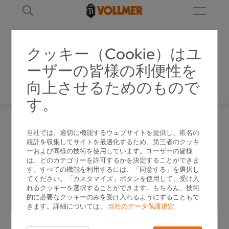
クッキー（Cookie）はユ
ーザーの皆様の利便性を
ニュースレター
向上させるためのもので
す。
当社では、適切に機能するウェブサイトを提供し、匿名の
統計を収集してサイトを最適化するため、第三者のクッキ
ーおよび同様の技術を使用しています。ユーザーの皆様
お問い合わせ
は、どのカテゴリーを許可するかを決定することができま
す。すべての機能を利用するには、「同意する」を選択し
てください。「カスタマイズ」ボタンを使用して、受け入
れるクッキーを選択することができます。もちろん、技術
VOLLMER へのお問い合わせ、製品についての
的に必要なクッキーのみを受け入れるようにすることもで
詳しい情報、具体的な提供内容をご希望される
きます。詳細については、
当社のデータ保護規定
.
場合には、ぜひお電話ください。