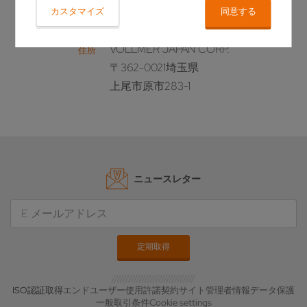
電話
カスタマイズ
同意する
info-japan@vollmer-group.com
E メール
VOLLMER JAPAN CORP.
住所
〒362-0021埼玉県
上尾市原市283-1
ニュースレター
ISO認証取得
エンドユーザー使用許諾契約
サイト管理者情報
データ保護
一般取引条件
Cookie settings