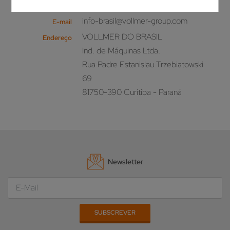
+55 41 30722321
Telefone
info-brasil@vollmer-group.com
E-mail
VOLLMER DO BRASIL
Endereço
Ind. de Máquinas Ltda.
Rua Padre Estanislau Trzebiatowski
69
81750-390 Curitiba - Paraná
Newsletter