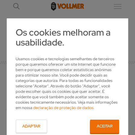
Os cookies melhoram a
usabilidade.
NEWSLETTER
Usamos cookies e tecnologias semelhantes de terceiros
porque queremos oferecer um site Internet que funcione
bem e porque queremos coletar estatísticas anônimas
para otimizar nosso site. Você pode decidir quais as
categorias que autoriza. Para todas as funcionalidades
selecione "Aceitar". Através do botão "Adaptar", você
O SEU CONTATO
pode escolher quais os cookies que quer aceitar. É
evidente que você também pode aceitar somente os
cookies tecnicamente necessários. Veja mais informações
em nossa
declaração de proteção de dados
.
Tem questões sobre a VOLLMER? Deseja mais
informações sobre os nossos produtos ou
uma oferta individual? Basta nos telefonar!
ADAPTAR
ACEITAR