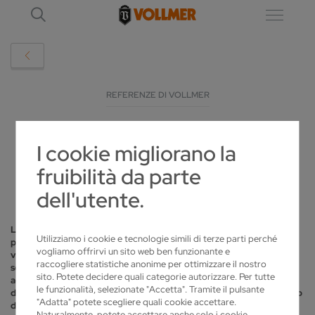
REFERENZE DI VOLLMER
L'AFFILATURA DI LAME SUL MAR GIALLO
I cookie migliorano la
fruibilità da parte
2018-03-14
dell'utente.
La ditta DCM della Corea del Sud produce lame circolari di alta
Utilizziamo i cookie e tecnologie simili di terze parti perché
precisione e utensili speciali come frese o coltelli circolari. Prodotti
vogliamo offrirvi un sito web ben funzionante e
venduti alle industrie di tutto il mondo, che si occupano di taglio e
raccogliere statistiche anonime per ottimizzare il nostro
separazione dei metalli, ad esempio, nella produzione di tubi in
sito. Potete decidere quali categorie autorizzare. Per tutte
acciaio, nella costruzione di veicoli e navi, nonché nel settore
le funzionalità, selezionate "Accetta". Tramite il pulsante
dell'aerospaziale. Per produrre le lame circolari con riporti in metallo
"Adatta" potete scegliere quali cookie accettare.
duro, l'azienda utilizza una dozzina di macchine
VOLLMER
, tra le
Naturalmente, potete accettare anche solo i cookie