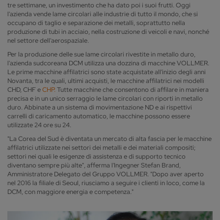
tre settimane, un investimento che ha dato poi i suoi frutti. Oggi
l'azienda vende lame circolari alle industrie di tutto il mondo, che si
occupano di taglio e separazione dei metalli, soprattutto nella
produzione di tubi in acciaio, nella costruzione di veicoli e navi, nonché
nel settore dell'aerospaziale.
Per la produzione delle sue lame circolari rivestite in metallo duro,
l'azienda sudcoreana DCM utilizza una dozzina di macchine VOLLMER.
Le prime macchine affilatrici sono state acquistate all'inizio degli anni
Novanta, tra le quali, ultimi acquisti, le macchine affilatrici nei modelli
CHD, CHF e
CHP.
Tutte macchine che consentono di affilare in maniera
precisa e in un unico serraggio le lame circolari con riporti in metallo
duro. Abbinate a un sistema di movimentazione ND e ai rispettivi
carrelli di caricamento automatico, le macchine possono essere
utilizzate 24 ore su 24.
"La Corea del Sud è diventata un mercato di alta fascia per le macchine
affilatrici utilizzate nei settori dei metalli e dei materiali compositi;
settori nei quali le esigenze di assistenza e di supporto tecnico
diventano sempre più alte", afferma l'Ingegner Stefan Brand,
Amministratore Delegato del Gruppo VOLLMER. "Dopo aver aperto
nel 2016 la filiale di Seoul, riusciamo a seguire i clienti in loco, come la
DCM, con maggiore energia e competenza."