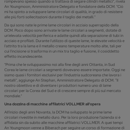
rompevano spesso quando si trattava di segare cilindri metallici", rivela
An Youngmoon, Amministratore Delegato e fondatore della DCM. "Ciò
mi ha spinto a sviluppare lame circolari di qualità, in grado di resistere
alle più forti sollecitazioni durante il taglio dei metalli."
Da qui sono nate le prime lame circolari in acciaio superrapido della
DCM. Poco dopo sono arrivate le lame circolari a segmenti, dotate di
un'elevata velocità periferica e adatte quindi alla separazione di tubi in
acciaio e profilati. Durante l'utilizzo di queste lame, le elevate velocità e
l'attrito tra la lama e il metallo creano temperature molto alte, tali per
cui l'incisione si trasforma in un mix tra taglio e fusione, il cosiddetto
effetto incandescente.
"Prima che le sviluppassimo noi alla fine degli anni Ottanta, in Sud
Corea le lame circolari a segmenti dovevano essere importate. Oggi ne
siamo quasi i fornitori esclusivi per l'industria sudcoreana che lavora i
metalli", aggiunge An Stephan, Amministratore Delegato di DCM. “Il
nostro obiettivo e di diventare i produttori numero uno di lame
circolari per la Corea del Sud e di crescere sempre di più sul mercato
mondiale.”
Una dozzina di macchine affilatrici VOLLMER all'opera
All'inizio degli anni Novanta, la DCM ha sviluppato le prime lame
circolari rivestite in metallo duro. Per la loro produzione l'azienda si è
affidata sin da subito alle macchine affilatrici VOLLMER. A quei tempi
An Youngmoon venne a Biberach per seguire un corso di formazione di