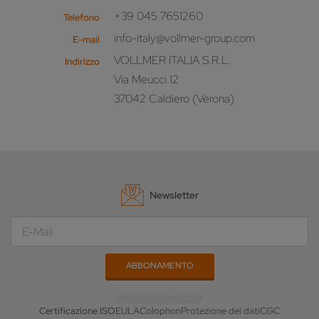
+39 045 7651260
Telefono
info-italy@vollmer-group.com
E-mail
VOLLMER ITALIA S.R.L.
Indirizzo
Via Meucci 12
37042 Caldiero (Verona)
Newsletter
Certificazione ISO
EULA
Colophon
Protezione dei dati
CGC