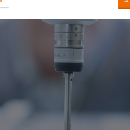
TA
AC