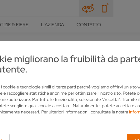
TIZIE & FIERE
L'AZIENDA
CONTATTO
kie migliorano la fruibilità da part
utente.
 PROFILO ALLA CONCORREN
IALE DI VOLLMER
 i cookie e tecnologie simili di terze parti perché vogliamo offrirvi un sito
e e raccogliere statistiche anonime per ottimizzare il nostro sito. Potete 
orie autorizzare. Per tutte le funzionalità, selezionate "Accetta". Tramite i
otete scegliere quali cookie accettare. Naturalmente, potete accettare an
nicamente necessari. Per ulteriori informazioni, consultate la nostra
infor
gno o il metallo, della cura degli utensili o della produzione: conosc
i utensili.