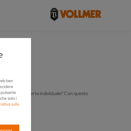
e
 web ben
decidere
l pulsante
desidera un offerta individuale? Con questo
che solo i
o.
mativa sulla