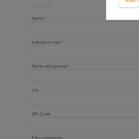
ADAT
Nome
*
Indirizzo e-mail
*
Nome dell'azienda
*
Via
ZIP-Code
Il Suo messaggio