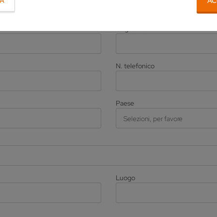
TA
AC
Cognome
*
N. telefonico
Paese
Selezioni, per favore
Luogo