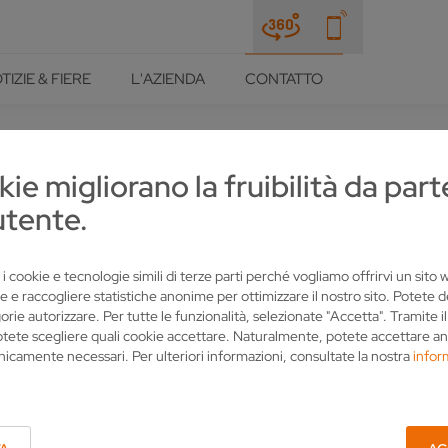
TIZIE & FIERE
L'AZIENDA
CONTATTO
kie migliorano la fruibilità da part
utente.
IUTARLA
 i cookie e tecnologie simili di terze parti perché vogliamo offrirvi un sito
e e raccogliere statistiche anonime per ottimizzare il nostro sito. Potete 
orie autorizzare. Per tutte le funzionalità, selezionate "Accetta". Tramite i
sidera più informazioni per quanto riguarda i nostri prodotti o 
otete scegliere quali cookie accettare. Naturalmente, potete accettare an
comodamente. Semplicemente compilare e inviare. La contattiam
nicamente necessari. Per ulteriori informazioni, consultate la nostra
infor