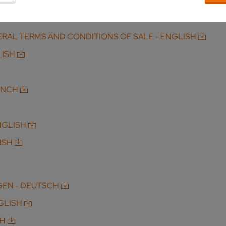
GITAL PRODUCTS (DIGITAL T&CS) - ENGLISH
GEMEINE VERKAUFSBEDINGUNGEN – DEUTSCH
RAL TERMS AND CONDITIONS OF SALE - ENGLISH
LISH
ENCH
NGLISH
ISH
EN - DEUTSCH
GLISH
CH