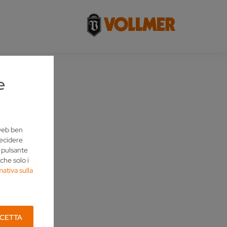
e
 web ben
decidere
l pulsante
che solo i
mativa sulla
CETTA