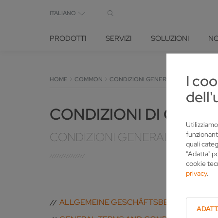
ITALIANO
PRODOTTI
SERVIZI
SOLUZIONI
NO
I coo
HOME
COMMON
CONDIZIONI GENERALI DI CONTRATT
dell'
CONDIZIONI DI CONS
Utilizziamo
CONDIZIONI GENERALI DI CON
funzionant
quali categ
"Adatta" p
cookie tec
privacy
.
ALLGEMEINE GESCHÄFTSBEDINGUNGEN FÜ
ADAT