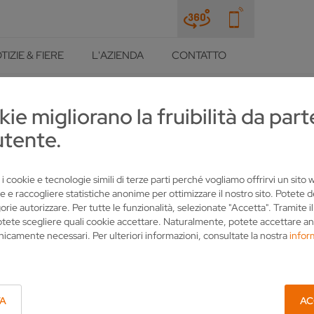
TIZIE & FIERE
L'AZIENDA
CONTATTO
kie migliorano la fruibilità da part
O
utente.
EGNA E PAGAMENTO
 i cookie e tecnologie simili di terze parti perché vogliamo offrirvi un sito
TRATTO DI VOLLMER
e e raccogliere statistiche anonime per ottimizzare il nostro sito. Potete 
orie autorizzare. Per tutte le funzionalità, selezionate "Accetta". Tramite i
otete scegliere quali cookie accettare. Naturalmente, potete accettare an
nicamente necessari. Per ulteriori informazioni, consultate la nostra
infor
R DIGITALE PRODUKTE (DIGITAL-AGB) - DEUTSCH
TA
AC