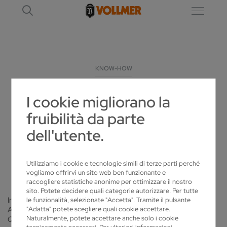
KNOW-HOW
I cookie migliorano la
IL NOSTRO KNOW-HOW. IL SUO
fruibilità da parte
VANTAGGIO
dell'utente.
APPROFFITTI DELLE CONOSCENZE DA
ESPERTA
Utilizziamo i cookie e tecnologie simili di terze parti perché
vogliamo offrirvi un sito web ben funzionante e
raccogliere statistiche anonime per ottimizzare il nostro
sito. Potete decidere quali categorie autorizzare. Per tutte
Indagare l'esistente. Provare il nuovo. Trovare ottime soluzioni.
le funzionalità, selezionate "Accetta". Tramite il pulsante
"Adatta" potete scegliere quali cookie accettare.
Arrendersi mai per ottimizzare, facilitare, precisare le cose.
Naturalmente, potete accettare anche solo i cookie
Questo da sempre fu il motore di VOLLMER. Dopo più di 100