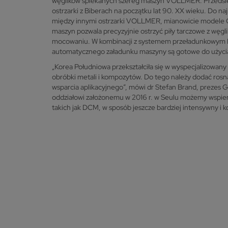
węglików spiekanych szereg maszyn VOLLMER. Przedsię
ostrzarki z Biberach na początku lat 90. XX wieku. Do n
między innymi ostrzarki VOLLMER, mianowicie modele
maszyn pozwala precyzyjnie ostrzyć piły tarczowe z węg
mocowaniu. W kombinacji z systemem przeładunkowym
automatycznego załadunku maszyny są gotowe do użycia
„Korea Południowa przekształciła się w wyspecjalizowan
obróbki metali i kompozytów. Do tego należy dodać rosn
wsparcia aplikacyjnego”, mówi dr Stefan Brand, preze
oddziałowi założonemu w 2016 r. w Seulu możemy wspier
takich jak DCM, w sposób jeszcze bardziej intensywny i