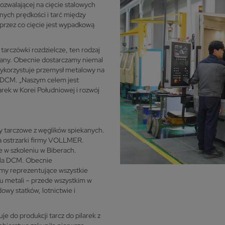
ozwalającej na cięcie stalowych
tnych prędkości i tarć między
przez co cięcie jest wypadkową
tarczówki rozdzielcze, ten rodzaj
owany. Obecnie dostarczamy niemal
 wykorzystuje przemysł metalowy na
 DCM. „Naszym celem jest
rek w Korei Południowej i rozwój
y tarczowe z węglików spiekanych.
na ostrzarki firmy VOLLMER.
 w szkoleniu w Biberach.
 dla DCM. Obecnie
irmy reprezentujące wszystkie
iu metali – przede wszystkim w
dowy statków, lotnictwie i
 do produkcji tarcz do pilarek z