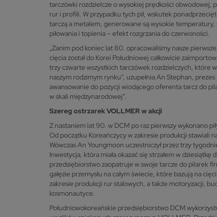
tarczówki rozdzielcze o wysokiej prędkości obwodowej, p
rur i profili. W przypadku tych pił, wskutek ponadprzecię
tarczą a metalem, generowane są wysokie temperatury, 
piłowania i topienia – efekt rozgrzania do czerwoności.
„Zanim pod koniec lat 80. opracowaliśmy nasze pierwsze 
cięcia został do Korei Południowej całkowicie zaimport
trzy czwarte wszystkich tarczówek rozdzielczych, które
naszym rodzimym rynku”, uzupełnia An Stephan, prezes
awansowanie do pozycji wiodącego oferenta tarcz do pila
w skali międzynarodowej”.
Szereg ostrzarek VOLLMER w akcji
Z nastaniem lat 90. w DCM po raz pierwszy wykonano pił
Od początku Koreańczycy w zakresie produkcji stawiali 
Wówczas An Youngmoon uczestniczył przez trzy tygodnie
Inwestycja, która miała okazać się strzałem w dziesiątkę
przedsiębiorstwo zaopatruje w swoje tarcze do pilarek f
gałęzie przemysłu na całym świecie, które bazują na cięc
zakresie produkcji rur stalowych, a także motoryzacji, bu
kosmonautyce.
Południowokoreańskie przedsiębiorstwo DCM wykorzystuje