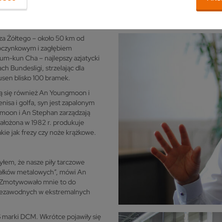
a Żółtego – około 50 km od
oczynkowym i zagłębiem
um-kun Cha – najlepszy azjatycki
h Bundesligi, strzelając dla
usen blisko 100 bramek.
ją się również An Youngmoon i
nisa i golfa, syn jest zapalonym
ngmoon i An Stephan zarządzają
ałożona w 1982 r. produkuje
akie jak frezy czy noże krążkowe.
yłem, że nasze piły tarczowe
 wałków metalowych”, mówi An
 „Zmotywowało mnie to do
niezawodnych w ekstremalnych
S marki DCM. Wkrótce pojawiły się