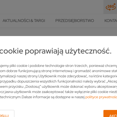
AKTUALNOŚCI & TARGI
PRZEDSIĘBIORSTWO
KONTA
LLMER
i cookie poprawiają użyteczność.
MORZEM ŻÓŁTYM
jemy pliki cookie i podobne technologie stron trzecich, ponieważ chcem
om dobrze funkcjonującą stronę internetową i gromadzić anonimowe stat
tymalizacji naszej strony.Użytkownik może zdecydować, na które kategori
przypadku dopuszczenia wszystkich funkcjonalności należy wybrać „Akcep
twem przycisku „Dostosuj” użytkownik może dokonać wyboru akceptowan
cz jasna użytkownik może zaakceptować także wyłącznie pliki cookie nie
ultraprecyzyjne tarcze do pilarek oraz narzędzia specjalne, takie 
technicznym.Dalsze informacje są dostępne w naszej
polityce prywatnośc
mysłu, które bazują na cięciu metali, na całym świecie – przede wsz
utyce. Firma wykorzystuje szereg maszyn
VOLLMER
do produkcji sw
strzarki
VOLLMER
, mianowicie modele CHD, CHF,
CHP
– pozwalające
OSUJ
AKC