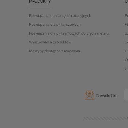
PRODUKTY
U
Rozwiązania dla narzędzi rotacyjnych
P
Rozwiązania dla pił tarczowych
F
Rozwiązania dla pił taśmowych do cięcia metalu
S
Wyszukiwarka produktów
S
Maszyny dostępne z magazynu
C
O
U
Newsletter