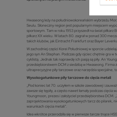
Hwaseong leży na południowokoreańskim wybrzeżu Morz
Seulu. Słoneczny region jest popularnym miejscem wyp
sportowym. Tam w roku 1953 przyszedł na świat piłkarz B
piłkarz XX wieku. W latach 80. zagrał w ponad 300 meczac
takich klubów, jak Eintracht Frankfurt oraz Bayer Leverk
W zachodniej części Korei Południowej w sporcie udziela
jego syn An Stephan. Podczas gdy ojciec chętnie gra w te
cyklistą. Jednak tak naprawdę ich pasją są piły. An You
przedsiębiorstwem DCM z siedzibą w Hwaseong. Firma z
ultraprecyzyjne piły tarczowe oraz narzędzia specjalne, t
Wysokogatunkowe piły tarczowe do cięcia metali
„Pod koniec lat 70. uczyłem w szkole zawodowej i zauważ
zawsze się tępiły, a często nawet łamały podczas cięcia
Youngmoon, prezes i założyciel przedsiębiorstwa DCM.
zaprojektowania wysokogatunkowych tarcz do pilarek, 
warunkach cięcia metali”.
Idea wkrótce przerodziła się w pierwsze tarcze tnące HS