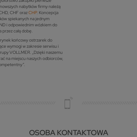
biorstwo zakupiło pierwsze
ajnowszych nabytków firmy należą
 CHD, CHF oraz
CHP
. Koncepcja
lików spiekanych na jednym
 ND i odpowiednim wózkiem do
 przez całą dobę.
y rynek końcowy ostrzarek do
ące wymogi w zakresie serwisu i
s Grupy VOLLMER. „Dzięki naszemu
ać na miejscu naszych odbiorców,
 kompetentny”.
OSOBA KONTAKTOWA