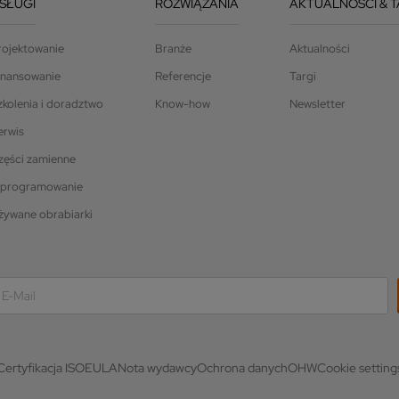
SŁUGI
ROZWIĄZANIA
AKTUALNOŚCI & T
rojektowanie
Branże
Aktualności
inansowanie
Referencje
Targi
zkolenia i doradztwo
Know-how
Newsletter
erwis
zęści zamienne
programowanie
żywane obrabiarki
Certyfikacja ISO
EULA
Nota wydawcy
Ochrona danych
OHW
Cookie setting