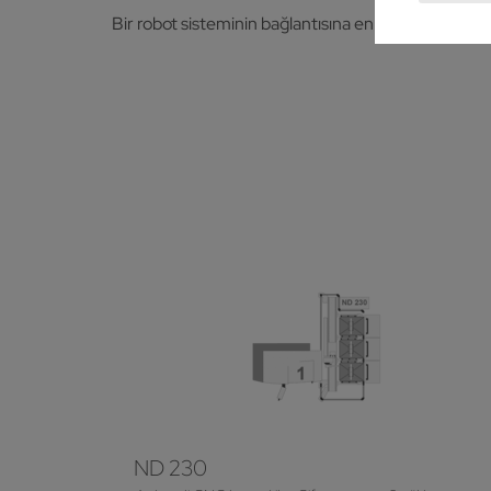
Bir robot sisteminin bağlantısına en uygun şekilde h
ND 230