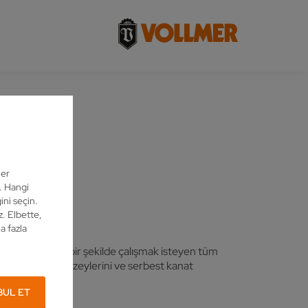
ler
z. Hangi
ini seçin.
z. Elbette,
a fazla
mli ve üretken bir şekilde çalışmak isteyen tüm
rini, yanak yüzeylerini ve serbest kanat
BUL ET
nabilirsiniz.