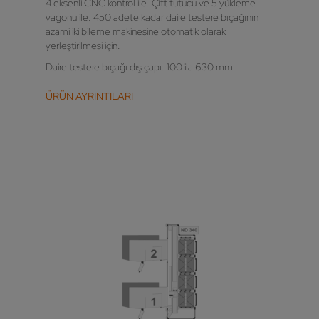
4 eksenli CNC kontrol ile. Çift tutucu ve 5 yükleme
vagonu ile. 450 adete kadar daire testere bıçağının
azami iki bileme makinesine otomatik olarak
yerleştirilmesi için.
Daire testere bıçağı dış çapı: 100 ila 630 mm
ÜRÜN AYRINTILARI