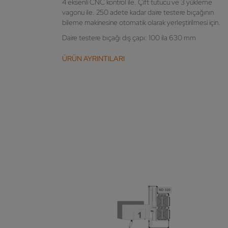
4 eksenli CNC kontrol ile. Çift tutucu ve 3 yükleme
vagonu ile. 250 adete kadar daire testere bıçağının
bileme makinesine otomatik olarak yerleştirilmesi için.
Daire testere bıçağı dış çapı: 100 ila 630 mm
ÜRÜN AYRINTILARI