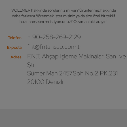
VOLLMER hakkında sorularınız mı var? Ürünlerimiz hakkında
daha fazlasını öğrenmek ister misiniz ya da size özel bir teklif
hazırlanmasını mı istiyorsunuz? O zaman bizi arayın!
+ 90-258-269-2129
Telefon
fnt@fntahsap.com.tr
E-posta
F.N.T. Ahşap İşleme Makinaları San. ve 
Adres
Şti
Sümer Mah 2457,Soh No.2,PK.231
20100 Denizli