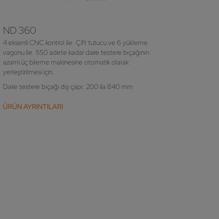
ND 360
4 eksenli CNC kontrol ile. Çift tutucu ve 6 yükleme
vagonu ile. 550 adete kadar daire testere bıçağının
azami üç bileme makinesine otomatik olarak
yerleştirilmesi için.
Daire testere bıçağı dış çapı: 200 ila 840 mm
ÜRÜN AYRINTILARI