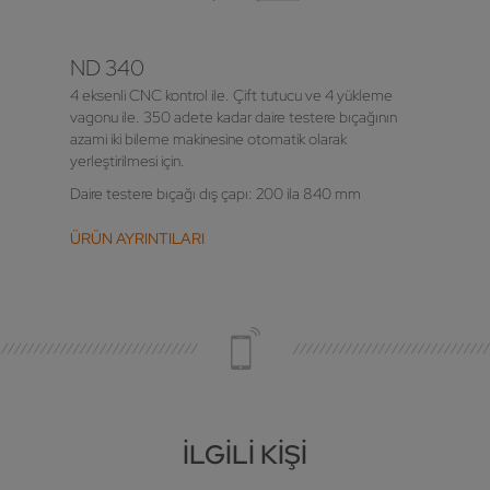
ND 340
4 eksenli CNC kontrol ile. Çift tutucu ve 4 yükleme
vagonu ile. 350 adete kadar daire testere bıçağının
azami iki bileme makinesine otomatik olarak
yerleştirilmesi için.
Daire testere bıçağı dış çapı: 200 ila 840 mm
ÜRÜN AYRINTILARI
İLGILI KIŞI