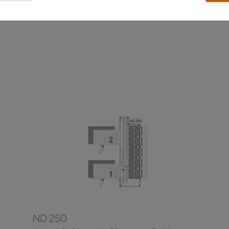
azırlamış ve bu nedenle tam otomatik komple işleme için ilk tercih o
ND 250