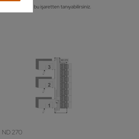
lan makineleri bu işaretten tanıyabilirsiniz.
ND 270