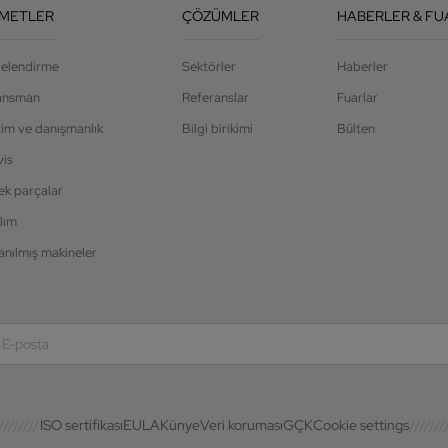
ZMETLER
ÇÖZÜMLER
HABERLER & FU
jelendirme
Sektörler
Haberler
ansman
Referanslar
Fuarlar
tim ve danışmanlık
Bilgi birikimi
Bülten
vis
ek parçalar
lım
anılmış makineler
ISO sertifikası
EULA
Künye
Veri koruması
GÇK
Cookie settings