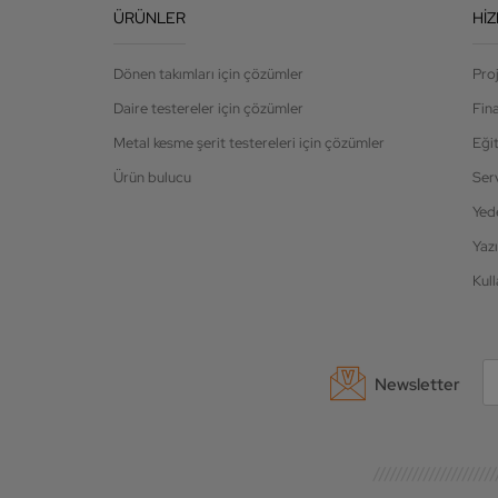
ÜRÜNLER
HI
Dönen takımları için çözümler
Pro
Daire testereler için çözümler
Fin
Metal kesme şerit testereleri için çözümler
Eği
Ürün bulucu
Ser
Yed
Yazı
Kull
Newsletter