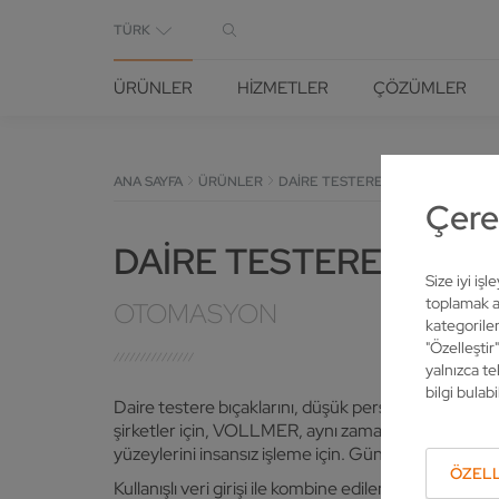
TÜRK
ÜRÜNLER
HIZMETLER
ÇÖZÜMLER
ANA SAYFA
ÜRÜNLER
DAIRE TESTERELER IÇIN ÇÖZÜM
Çerez
DAIRE TESTERELERIN
Size iyi iş
toplamak am
OTOMASYON
kategoriler
"Özelleştir
yalnızca te
bilgi bulabil
Daire testere bıçaklarını, düşük personel kullanım
şirketler için, VOLLMER, aynı zamanda doğru otoma
yüzeylerini insansız işleme için. Günde yirmi dört s
ÖZELL
Kullanışlı veri girişi ile kombine edilen, başarısın