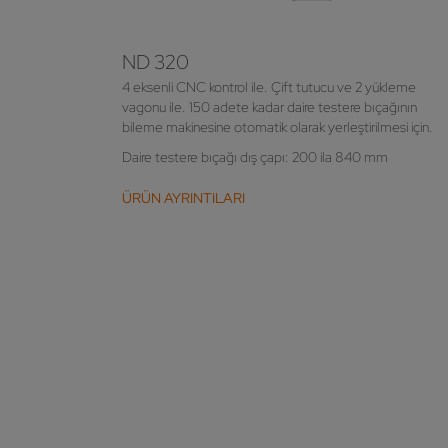
ND 320
4 eksenli CNC kontrol ile. Çift tutucu ve 2 yükleme
vagonu ile. 150 adete kadar daire testere bıçağının
bileme makinesine otomatik olarak yerleştirilmesi için.
Daire testere bıçağı dış çapı: 200 ila 840 mm
ÜRÜN AYRINTILARI