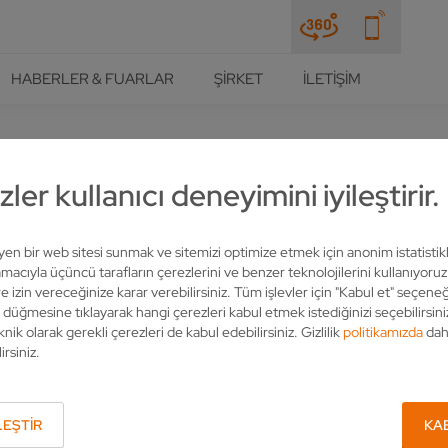
HABERLER & FUARLAR
ŞIRKET
İLETIŞIM
LER
OTOMASYON
ler kullanıcı deneyimini iyileştirir.
 BILENMESI
leyen bir web sitesi sunmak ve sitemizi optimize etmek için anonim istatistik
acıyla üçüncü tarafların çerezlerini ve benzer teknolojilerini kullanıyoru
e izin vereceğinize karar verebilirsiniz. Tüm işlevler için "Kabul et" seçeneğ
" düğmesine tıklayarak hangi çerezleri kabul etmek istediğinizi seçebilirsini
knik olarak gerekli çerezleri de kabul edebilirsiniz. Gizlilik
politikamızda
dah
irsiniz.
ıyla - ama sonuçların kalitesinden ödün vermeden - son derece veri
syon çözümlerine de sahiptir. Üretimde ve serviste kesme yüzeyle
aat.
EŞTIR
KA
ı kanıtlamış ND işleme sistemi sayesinde maksimum esneklikten faydala