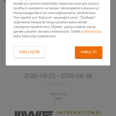
duyacağız.
etmek için anonim istatistikler toplamak amacıyla üçüncü
tarafların çerezlerini ve benzer teknolojilerini kullanıyoruz.
Hangi kategorilere izin vereceğinize karar verebilirsiniz.
Tüm işlevler için "Kabul et" seçeneğini seçin. "Özelleştir"
Lütfen seçin
düğmesine tıklayarak hangi çerezleri kabul etmek
istediğinizi seçebilirsiniz. Elbette, yalnızca teknik olarak
Kıta seçin
gerekli çerezleri de kabul edebilirsiniz. Gizlilik
politikamızda
daha fazla bilgi bulabilirsiniz.
SONRAKI FUARLAR
ÖZELLEŞTIR
KABUL ET
2026-08-25 - 2026-08-28
Atlanta, GA,
USA