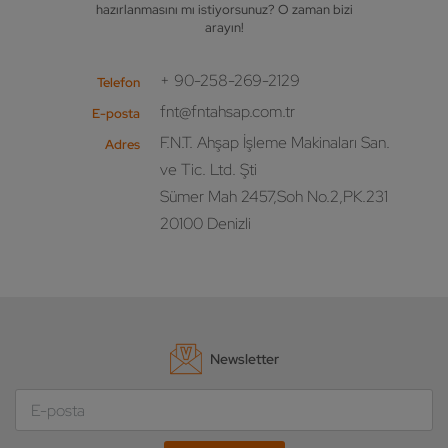
hazırlanmasını mı istiyorsunuz? O zaman bizi
arayın!
+ 90-258-269-2129
Telefon
fnt@fntahsap.com.tr
E-posta
F.N.T. Ahşap İşleme Makinaları San.
Adres
ve Tic. Ltd. Şti
Sümer Mah 2457,Soh No.2,PK.231
20100 Denizli
Newsletter