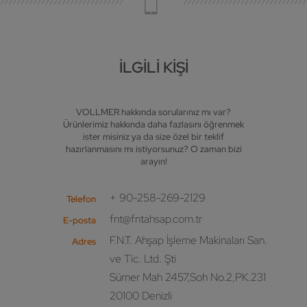
İLGILI KIŞI
VOLLMER hakkında sorularınız mı var?
Ürünlerimiz hakkında daha fazlasını öğrenmek
ister misiniz ya da size özel bir teklif
hazırlanmasını mı istiyorsunuz? O zaman bizi
arayın!
+ 90-258-269-2129
Telefon
fnt@fntahsap.com.tr
E-posta
F.N.T. Ahşap İşleme Makinaları San.
Adres
ve Tic. Ltd. Şti
Sümer Mah 2457,Soh No.2,PK.231
20100 Denizli