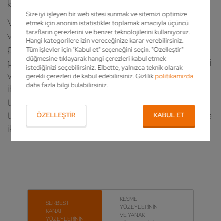
kullanımının anahtarıdır.
Size iyi işleyen bir web sitesi sunmak ve sitemizi optimize
VOLLMER, daire testerelerin bilenmesi, bakımı
etmek için anonim istatistikler toplamak amacıyla üçüncü
tarafların çerezlerini ve benzer teknolojilerini kullanıyoruz.
veya yenilenmesi için benzersiz bir yüksek
Hangi kategorilere izin vereceğinize karar verebilirsiniz.
performanslı, gelişmiş taşlama tezgahı
Tüm işlevler için "Kabul et" seçeneğini seçin. "Özelleştir"
düğmesine tıklayarak hangi çerezleri kabul etmek
portföyüne sahiptir. Takım üretimi, kerestesi şirketi
istediğinizi seçebilirsiniz. Elbette, yalnızca teknik olarak
veya bileme servisi - VOLLMER herkesin özel
gerekli çerezleri de kabul edebilirsiniz. Gizlilik
politikamızda
daha fazla bilgi bulabilirsiniz.
ihtiyaçları için doğru çözümlere sahiptir. Ve
taşlama tek başına belirleyici olmadığı için, daire
testerelere dair diğer önemli süreç adımları için de
ÖZELLEŞTIR
KABUL ET
ikna edici cevaplarımız var.
KESME
SERBEST
YÜZEYLERİNİN
KANAT
VE YANAK
YÜZEYLERİNİN