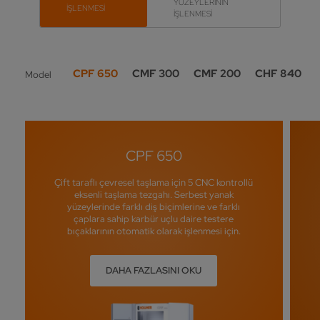
YÜZEYLERİNİN
İŞLENMESİ
İŞLENMESİ
CPF 650
CMF 300
CMF 200
CHF 840
Model
CPF 650
Çift taraflı çevresel taşlama için 5 CNC kontrollü
eksenli taşlama tezgahı. Serbest yanak
yüzeylerinde farklı diş biçimlerine ve farklı
çaplara sahip karbür uçlu daire testere
bıçaklarının otomatik olarak işlenmesi için.
DAHA FAZLASINI OKU