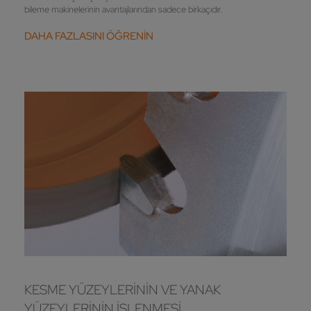
bileme makinelerinin avantajlarından sadece birkaçıdır.
DAHA FAZLASINI ÖĞRENİN
KESME YÜZEYLERININ VE YANAK
YÜZEYLERININ IŞLENMESI