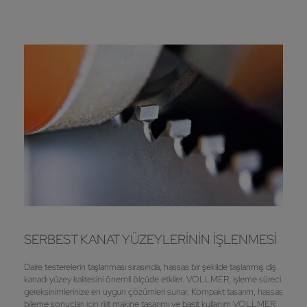
SERBEST KANAT YÜZEYLERININ IŞLENMESI
Daire testerelerin taşlanması sırasında, hassas bir şekilde taşlanmış diş
kanadı yüzey kalitesini önemli ölçüde etkiler. VOLLMER, işleme süreci
gereksinimlerinize en uygun çözümleri sunar. Kompakt tasarım, hassas
bileme sonuçları için rijit makine tasarımı ve basit kullanım VOLLMER