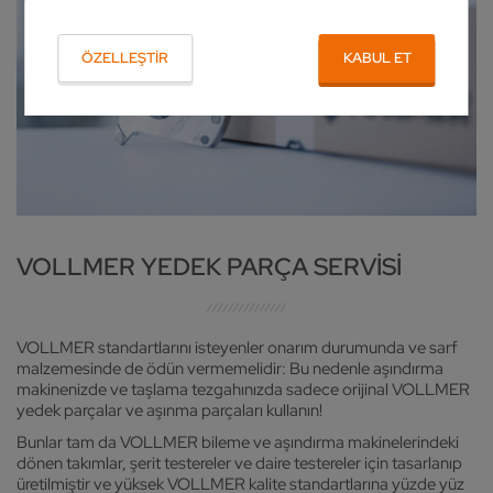
ÖZELLEŞTIR
KABUL ET
VOLLMER YEDEK PARÇA SERVISI
VOLLMER standartlarını isteyenler onarım durumunda ve sarf
malzemesinde de ödün vermemelidir: Bu nedenle aşındırma
makinenizde ve taşlama tezgahınızda sadece orijinal VOLLMER
yedek parçalar ve aşınma parçaları kullanın!
Bunlar tam da VOLLMER bileme ve aşındırma makinelerindeki
dönen takımlar, şerit testereler ve daire testereler için tasarlanıp
üretilmiştir ve yüksek VOLLMER kalite standartlarına yüzde yüz