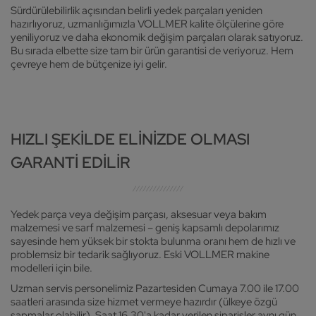
Sürdürülebilirlik açısından belirli yedek parçaları yeniden
hazırlıyoruz, uzmanlığımızla VOLLMER kalite ölçülerine göre
yeniliyoruz ve daha ekonomik değişim parçaları olarak satıyoruz.
Bu sırada elbette size tam bir ürün garantisi de veriyoruz. Hem
çevreye hem de bütçenize iyi gelir.
HIZLI ŞEKILDE ELINIZDE OLMASI
GARANTI EDILIR
Yedek parça veya değişim parçası, aksesuar veya bakım
malzemesi ve sarf malzemesi – geniş kapsamlı depolarımız
sayesinde hem yüksek bir stokta bulunma oranı hem de hızlı ve
problemsiz bir tedarik sağlıyoruz. Eski VOLLMER makine
modelleri için bile.
Uzman servis personelimiz Pazartesiden Cumaya 7.00 ile 17.00
saatleri arasında size hizmet vermeye hazırdır (ülkeye özgü
sapmalar olabilir). Saat 16.30'a kadar verilen siparişler aynı gün