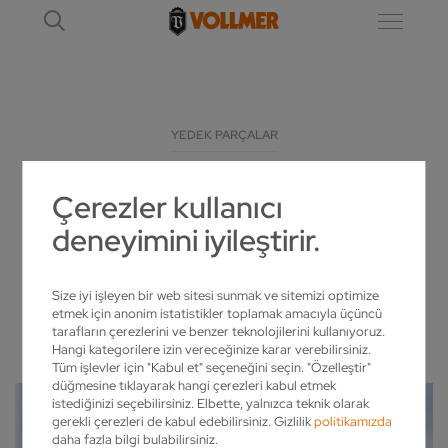
YEDEK PARÇALAR
Çerezler kullanıcı
TAŞLAMA TEZGAHLARI IÇIN YEDEK
deneyimini iyileştirir.
PARÇALAR
VOLLMER ILE EN IYISI
Size iyi işleyen bir web sitesi sunmak ve sitemizi optimize
etmek için anonim istatistikler toplamak amacıyla üçüncü
tarafların çerezlerini ve benzer teknolojilerini kullanıyoruz.
Hangi kategorilere izin vereceğinize karar verebilirsiniz.
Tüm işlevler için "Kabul et" seçeneğini seçin. "Özelleştir"
düğmesine tıklayarak hangi çerezleri kabul etmek
istediğinizi seçebilirsiniz. Elbette, yalnızca teknik olarak
gerekli çerezleri de kabul edebilirsiniz. Gizlilik
politikamızda
daha fazla bilgi bulabilirsiniz.