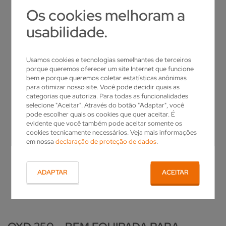
Os cookies melhoram a
usabilidade.
Usamos cookies e tecnologias semelhantes de terceiros
porque queremos oferecer um site Internet que funcione
bem e porque queremos coletar estatísticas anônimas
para otimizar nosso site. Você pode decidir quais as
categorias que autoriza. Para todas as funcionalidades
selecione "Aceitar". Através do botão "Adaptar", você
Vpulse edm
pode escolher quais os cookies que quer aceitar. É
evidente que você também pode aceitar somente os
cookies tecnicamente necessários. Veja mais informações
SIMPLES DE OPERAR
VPULSE EDM
em nossa
declaração de proteção de dados
.
MAGAZINE COM MUITA FLEXIBILIDADE PARA
O novo gerador de erosão para a máxima eficiência na
SIMPLES DE OPERAR
ELETRODOS E REBOLOS
fabricação de ferramentas de PCD
ADAPTAR
ACEITAR
Ícones concisos e gráficos ilustrativos asseguramuma
MAGAZINE DE FERRAMENTAS
ótima orientação ao operador, e ajuda você aalcançar seus
MAGAZINE COM MUITA FLEXIBILIDADE
objetivos mais facilmente e comeficiência
PARA ELETRODOS E REBOLOS
MAGAZINE DE FERRAMENTAS