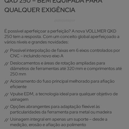
QXD 250 – BEM EQUIPADA PARA
Seja para erodir, afiar ou polir - graças ao magazi-ne para
eletrodos rotativos e rebolos abrasivos de até seis
O HC 5 oferece espaço e flexibilidade para até 28
QUALQUER EXIGÊNCIA
unidades e com diâmetro de ≤ 200 mm, você estará
ferramentas com ≤ 320 mm de diâmetro, ≤ 250 mm de
perfeitamente equipado para qualquer solicitação
comprimento e ≤ 25 kg de peso
É possível aperfeiçoar a perfeição? A nova VOLLMER QXD
250 tem a resposta. Com um conceito global aperfeiçoado a
vários níveis e grandes novidades:
Possível interpolação de faixas em 6 eixos controlados por
CNC – incluindo novo eixo A
Deslocamentos e áreas de rotação ampliadas para
diâmetros de ferramentas até 320 mm e comprimentos até
250 mm
Acionamento do fuso principal melhorado para afiação
eficiente
Vpulse EDM, a tecnologia ideal para qualquer objetivo de
usinagem
Opções abrangentes para adaptação flexível às
particularidades da ferramenta para metal ou madeira
Usinagem integral em apenas um suporte – desde a
medição, erosão e afiação ao polimento