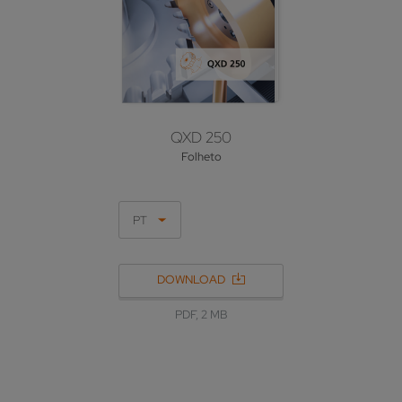
QXD 250
Folheto
PT
DOWNLOAD
PDF, 2 MB