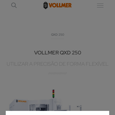
QXD 250
VOLLMER QXD 250
UTILIZAR A PRECISÃO DE FORMA FLEXÍVEL