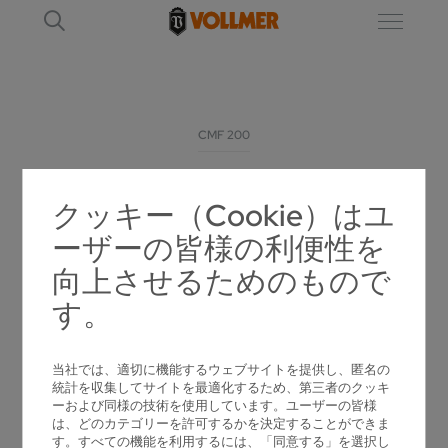
CMF 200
CMF 200
クッキー（Cookie）はユ
ーザーの皆様の利便性を
超硬チップソーの歯側面を加工するための研
向上させるためのもので
磨機
す。
当社では、適切に機能するウェブサイトを提供し、匿名の
統計を収集してサイトを最適化するため、第三者のクッキ
ーおよび同様の技術を使用しています。ユーザーの皆様
は、どのカテゴリーを許可するかを決定することができま
す。すべての機能を利用するには、「同意する」を選択し