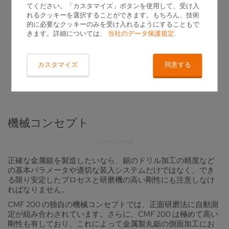
てください。「カスタマイズ」ボタンを使用して、受け入
れるクッキーを選択することができます。もちろん、技術
的に必要なクッキーのみを受け入れるようにすることもで
きます。詳細については、
当社のデータ保護規定
.
カスタマイズ
同意する
機械コンセプト
正確な金属鋸を製造したいなら、鋸のドリル加工の精度など
の基本パラメータや適切な装入システムだけではなく、でき
る限り安定したプロセスと研磨機の高い剛性にも注意しなけ
ればなりません。
CMF 200 の独自の機械コンセプトでは、正面研磨法に自動測
定が組み合わされています。さらに、CMF 200 は極めて高い
剛性も有しており、これによって金属製丸鋸の側面加工にお