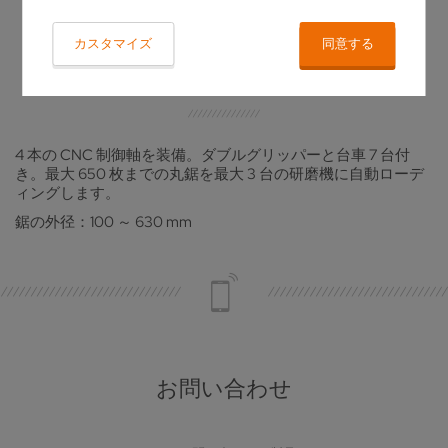
ロボットシステム ND 270
カスタマイズ
同意する
丸鋸の研磨用
4 本の CNC 制御軸を装備。ダブルグリッパーと台車 7 台付
き。最大 650 枚までの丸鋸を最大 3 台の研磨機に自動ローデ
ィングします。
鋸の外径：100 ～ 630 mm
お問い合わせ