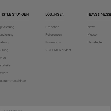
ENSTLEISTUNGEN
LÖSUNGEN
NEWS & MESS
jektierung
Branchen
News
anzierung
Referenzen
Messen
ratung
Know-how
Newsletter
hulung
VOLLMER erklärt
vice
atzteile
ftware
brauchtmaschinen