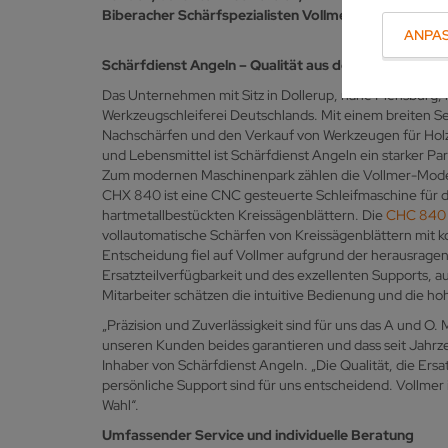
Biberacher Schärfspezialisten Vollmer.
ANPA
Schärfdienst Angeln – Qualität aus dem Norden
Das Unternehmen mit Sitz in Dollerup, nahe Flensburg, is
Werkzeugschleiferei Deutschlands. Mit einem breiten S
Nachschärfen und den Verkauf von Werkzeugen für Holz,
und Lebensmittel ist Schärfdienst Angeln ein starker Pa
Zum modernen Maschinenpark zählen die Vollmer-Mod
CHX 840 ist eine CNC gesteuerte Schleifmaschine für d
hartmetallbestückten Kreissägenblättern. Die
CHC 840
vollautomatische Schärfen von Kreissägenblättern mit
Entscheidung fiel auf Vollmer aufgrund der herausragen
Ersatzteilverfügbarkeit und des exzellenten Supports, a
Mitarbeiter schätzen die intuitive Bedienung und die ho
„Präzision und Zuverlässigkeit sind für uns das A und O
unseren Kunden beides garantieren und dass seit Jahrze
Inhaber von Schärfdienst Angeln. „Die Qualität, die Ers
persönliche Support sind für uns entscheidend. Vollmer is
Wahl“.
Umfassender Service und individuelle Beratung