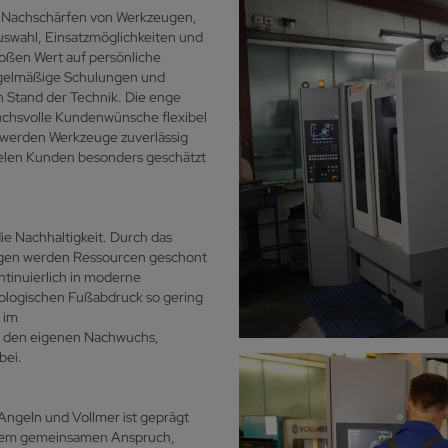
as Nachschärfen von Werkzeugen,
swahl, Einsatzmöglichkeiten und
oßen Wert auf persönliche
gelmäßige Schulungen und
n Stand der Technik. Die enge
uchsvolle Kundenwünsche flexibel
 werden Werkzeuge zuverlässig
vielen Kunden besonders geschätzt
ie Nachhaltigkeit. Durch das
gen werden Ressourcen geschont
ntinuierlich in moderne
ologischen Fußabdruck so gering
 im
r den eigenen Nachwuchs,
bei.
Angeln und Vollmer ist geprägt
 dem gemeinsamen Anspruch,