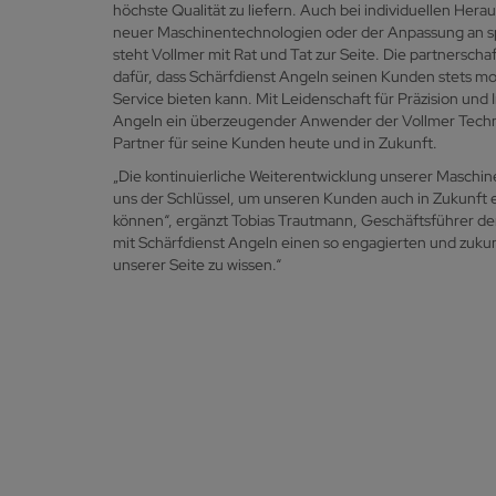
höchste Qualität zu liefern. Auch bei individuellen Hera
neuer Maschinentechnologien oder der Anpassung an s
steht Vollmer mit Rat und Tat zur Seite. Die partnersch
dafür, dass Schärfdienst Angeln seinen Kunden stets m
Service bieten kann. Mit Leidenschaft für Präzision und 
Angeln ein überzeugender Anwender der Vollmer Techno
Partner für seine Kunden heute und in Zukunft.
„Die kontinuierliche Weiterentwicklung unserer Maschin
uns der Schlüssel, um unseren Kunden auch in Zukunft e
können“, ergänzt Tobias Trautmann, Geschäftsführer der
mit Schärfdienst Angeln einen so engagierten und zukun
unserer Seite zu wissen.“