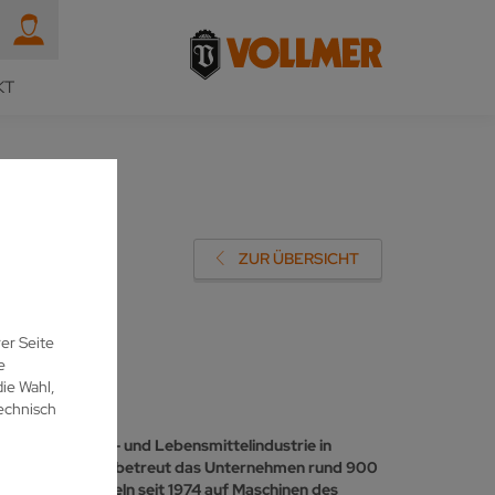
KT
EN
ZUR ÜBERSICHT
er Seite
e
ie Wahl,
echnisch
tall-, Kunststoff- und Lebensmittelindustrie in
s Mitarbeitenden betreut das Unternehmen rund 900
chärfdienst Angeln seit 1974 auf Maschinen des