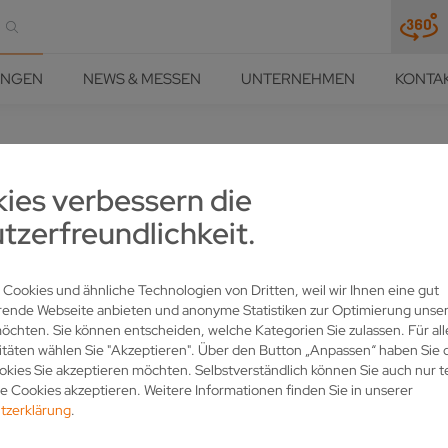
UNGEN
NEWS & MESSEN
UNTERNEHMEN
KONTA
HÄRFE UND PRÄZISION
LÖSUNGEN
REFERENZEN
VOLLMER REFERENZ
ies verbessern die
RUNG UND FORTSCHRITT:
tzerfreundlichkeit.
N E.K. SETZT AUF VOLLMER
 Cookies und ähnliche Technologien von Dritten, weil wir Ihnen eine gut
rende Webseite anbieten und anonyme Statistiken zur Optimierung unser
chten. Sie können entscheiden, welche Kategorien Sie zulassen. Für all
itäten wählen Sie "Akzeptieren". Über den Button „Anpassen“ haben Sie d
kies Sie akzeptieren möchten. Selbstverständlich können Sie auch nur t
 Cookies akzeptieren. Weitere Informationen finden Sie in unserer
K. (*Schärfdienst Angeln) ein verlässlicher Partner für die Holz-, Me
tzerklärung
.
it modernster Schärftechnik und einem engagierten Team von sech
ke und Baumärkte. Für höchste Qualität und Zuverlässigkeit setzt S