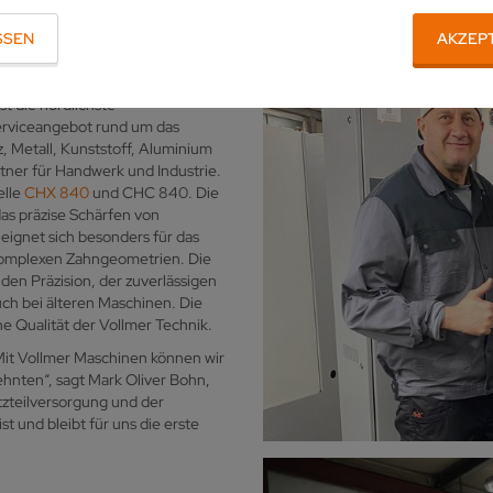
SSEN
AKZEP
t die nördlichste
erviceangebot rund um das
 Metall, Kunststoff, Aluminium
rtner für Handwerk und Industrie.
elle
CHX 840
und CHC 840. Die
as präzise Schärfen von
eignet sich besonders für das
 komplexen Zahngeometrien. Die
den Präzision, der zuverlässigen
uch bei älteren Maschinen. Die
he Qualität der Vollmer Technik.
. Mit Vollmer Maschinen können wir
hnten“, sagt Mark Oliver Bohn,
atzteilversorgung und der
t und bleibt für uns die erste