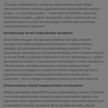
„Precyzja i niezawodność są dla nas absolutnie kluczowe. Dzięki
maszynom Vollmer możemy zagwarantować naszym klientom jedno i
drugie – i to od dziesięcioleci” – mówi Mark Oliver Bohn, właściciel
Schärfdienst Angeln. „Jakość, dostępność części zamiennych oraz
osobiste wsparcie są dla nas decydujące. Vollmer jest i pozostaje
naszym pierwszym wyborem”.
Kompleksowy serwis i indywidualne doradztwo
Schärfdienst Angeln oferuje swoim klientom nie tylko ostrzenie
narzędzi, lecz także kompleksowe doradztwo w zakresie doboru
narzędzi, ich zastosowania oraz optymalizacji trwałości. Firma
przywiązuje dużą wagę do indywidualnej obsługi oraz rozwiązań szytych
na miarę. Dzięki regularnym szkoleniom i kursom doskonalącym, zespół
jest zawsze na bieżąco z najnowszymi technologiami. Ścisła współpraca
z firmą Vollmer umożliwia elastyczną i szybką realizację nawet
najbardziej wymagających oczekiwań klientów. Dzięki własnej flocie
pojazdów narzędzia są niezawodnie odbierane i dostarczane z
powrotem – jest to usługa szczególnie ceniona przez wielu klientów.
Zrównoważony rozwój i bezpieczeństwo w przyszłości
Ważnym elementem filozofii firmy jest zrównoważony rozwój. Ostrzenie
i ponowne wykorzystanie narzędzi pozwala oszczędzać zasoby oraz
ograniczać ilość odpadów. Schärfdienst Angeln nieustannie inwestuje w
nowoczesne maszyny i przyjazne dla środowiska procesy, aby jak