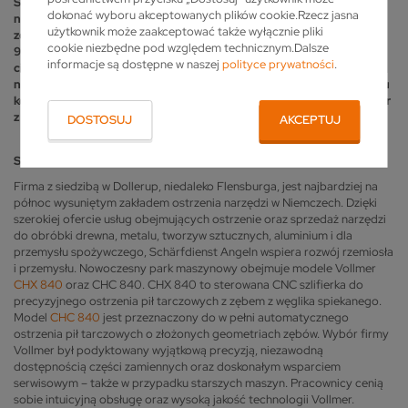
Szlezwiku-Holsztynie i południowej Danii. Dzięki
dokonać wyboru akceptowanych plików cookie.Rzecz jasna
najnowocześniejszej technologii ostrzenia oraz zaangażowanemu
użytkownik może zaakceptować także wyłącznie pliki
zespołowi sześciu pracowników przedsiębiorstwo obsługuje około
cookie niezbędne pod względem technicznym.Dalsze
900 klientów, wśród których znajdują się zakłady stolarskie, firmy
informacje są dostępne w naszej
polityce prywatności
.
ciesielskie, tartaki oraz markety budowlane. Aby zapewnić
najwyższą jakość i niezawodność, Schärfdienst Angeln od 1974 roku
korzysta z maszyn specjalisty w dziedzinie ostrzenia – firmy Vollmer
z siedzibą w Biberach.
DOSTOSUJ
AKCEPTUJ
Schärfdienst Angeln – jakość z północy
Firma z siedzibą w Dollerup, niedaleko Flensburga, jest najbardziej na
północ wysuniętym zakładem ostrzenia narzędzi w Niemczech. Dzięki
szerokiej ofercie usług obejmujących ostrzenie oraz sprzedaż narzędzi
do obróbki drewna, metalu, tworzyw sztucznych, aluminium i dla
przemysłu spożywczego, Schärfdienst Angeln wspiera rozwój rzemiosła
i przemysłu. Nowoczesny park maszynowy obejmuje modele Vollmer
CHX 840
oraz CHC 840. CHX 840 to sterowana CNC szlifierka do
precyzyjnego ostrzenia pił tarczowych z zębem z węglika spiekanego.
Model
CHC 840
jest przeznaczony do w pełni automatycznego
ostrzenia pił tarczowych o złożonych geometriach zębów. Wybór firmy
Vollmer był podyktowany wyjątkową precyzją, niezawodną
dostępnością części zamiennych oraz doskonałym wsparciem
serwisowym – także w przypadku starszych maszyn. Pracownicy cenią
sobie intuicyjną obsługę oraz wysoką jakość technologii Vollmer.