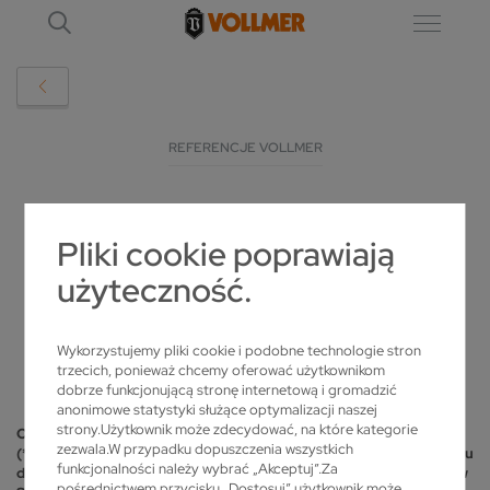
REFERENCJE VOLLMER
PRECYZJA, DOŚWIADCZENIE I POSTĘP:
Pliki cookie poprawiają
SCHÄRFDIENST ANGELN E.K. STAWIA NA
użyteczność.
VOLLMER
2026-02-02
Wykorzystujemy pliki cookie i podobne technologie stron
trzecich, ponieważ chcemy oferować użytkownikom
dobrze funkcjonującą stronę internetową i gromadzić
anonimowe statystyki służące optymalizacji naszej
strony.Użytkownik może zdecydować, na które kategorie
Od ponad pięciu dekad firma Schärfdienst Angeln e.K.
zezwala.W przypadku dopuszczenia wszystkich
(*Schärfdienst Angeln) jest niezawodnym partnerem dla przemysłu
funkcjonalności należy wybrać „Akceptuj”.Za
drzewnego, metalowego, tworzyw sztucznych oraz spożywczego w
pośrednictwem przycisku „Dostosuj” użytkownik może