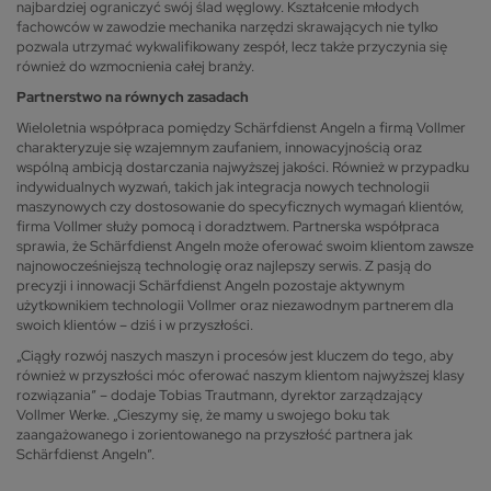
najbardziej ograniczyć swój ślad węglowy. Kształcenie młodych
fachowców w zawodzie mechanika narzędzi skrawających nie tylko
pozwala utrzymać wykwalifikowany zespół, lecz także przyczynia się
również do wzmocnienia całej branży.
Partnerstwo na równych zasadach
Wieloletnia współpraca pomiędzy Schärfdienst Angeln a firmą Vollmer
charakteryzuje się wzajemnym zaufaniem, innowacyjnością oraz
wspólną ambicją dostarczania najwyższej jakości. Również w przypadku
indywidualnych wyzwań, takich jak integracja nowych technologii
maszynowych czy dostosowanie do specyficznych wymagań klientów,
firma Vollmer służy pomocą i doradztwem. Partnerska współpraca
sprawia, że Schärfdienst Angeln może oferować swoim klientom zawsze
najnowocześniejszą technologię oraz najlepszy serwis. Z pasją do
precyzji i innowacji Schärfdienst Angeln pozostaje aktywnym
użytkownikiem technologii Vollmer oraz niezawodnym partnerem dla
swoich klientów – dziś i w przyszłości.
„Ciągły rozwój naszych maszyn i procesów jest kluczem do tego, aby
również w przyszłości móc oferować naszym klientom najwyższej klasy
rozwiązania” – dodaje Tobias Trautmann, dyrektor zarządzający
Vollmer Werke. „Cieszymy się, że mamy u swojego boku tak
zaangażowanego i zorientowanego na przyszłość partnera jak
Schärfdienst Angeln”.