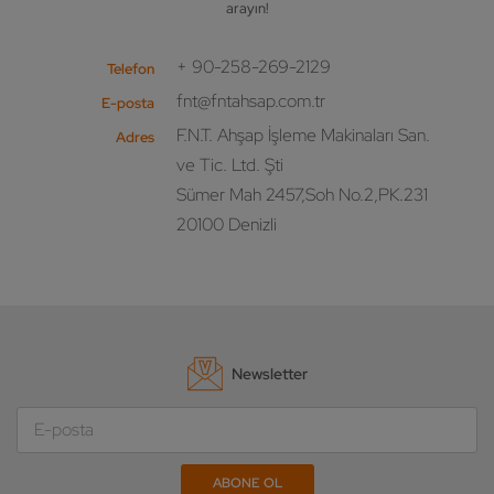
arayın!
+ 90-258-269-2129
Telefon
fnt@fntahsap.com.tr
E-posta
F.N.T. Ahşap İşleme Makinaları San.
Adres
ve Tic. Ltd. Şti
Sümer Mah 2457,Soh No.2,PK.231
20100 Denizli
Newsletter