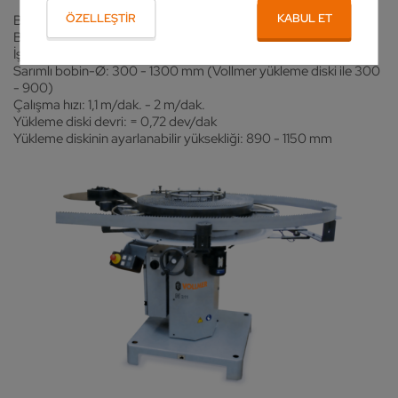
ÖZELLEŞTIR
KABUL ET
Bıçak genişliği: 12 - 80 mm
Bıçak kalınlığı: En fazla 2 mm
İş parçası ağırlığı: En fazla 250 kg
Sarımlı bobin-Ø: 300 - 1300 mm (Vollmer yükleme diski ile 300
- 900)
Çalışma hızı: 1,1 m/dak. - 2 m/dak.
Yükleme diski devri: = 0,72 dev/dak
Yükleme diskinin ayarlanabilir yüksekliği: 890 - 1150 mm