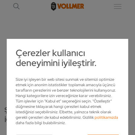
AKSESUAR
Çerezler kullanıcı
deneyimini iyileştirir.
ŞERIT TESTERELERIN IŞLENMESI
VOLLMER AKSESUARLARI
Size iyi işleyen bir web sitesi sunmak ve sitemizi optimize
etmek için anonim istatistikler toplamak amacıyla üçüncü
tarafların çerezlerini ve benzer teknolojilerini kullanıyoruz.
Hangi kategorilere izin vereceğinize karar verebilirsiniz.
Tüm işlevler için "Kabul et" seçeneğini seçin. "Özelleştir"
düğmesine tıklayarak hangi çerezleri kabul etmek
ŞERIT TESTERELERI SARMA VE AÇMA
istediğinizi seçebilirsiniz. Elbette, yalnızca teknik olarak
gerekli çerezleri de kabul edebilirsiniz. Gizlilik
politikamızda
IÇIN SARMA TERTIBATI N211
daha fazla bilgi bulabilirsiniz.