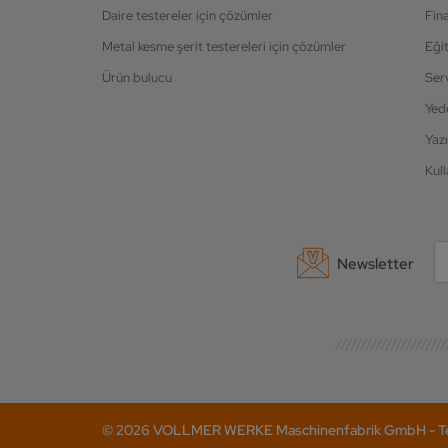
Daire testereler için çözümler
Fin
Metal kesme şerit testereleri için çözümler
Eği
Ürün bulucu
Ser
Yed
Yazı
Kull
Newsletter
© 2026 VOLLMER WERKE Maschinenfabrik GmbH - Tel