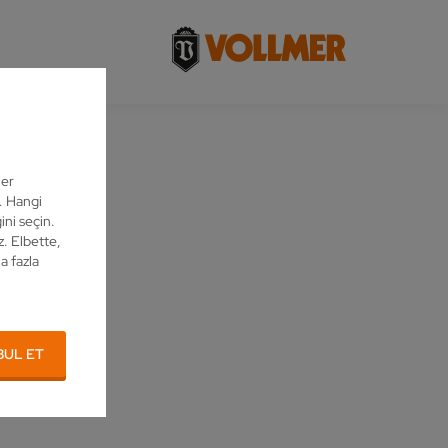
ler
z. Hangi
ini seçin.
z. Elbette,
a fazla
BUL ET