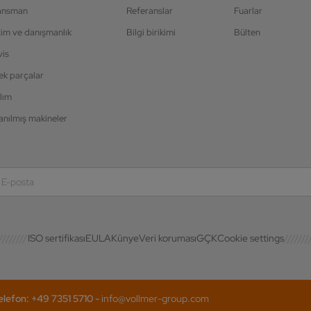
ansman
Referanslar
Fuarlar
tim ve danışmanlık
Bilgi birikimi
Bülten
vis
ek parçalar
lım
anılmış makineler
ISO sertifikası
EULA
Künye
Veri koruması
GÇK
Cookie settings
efon: +49 7351 5710 -
info@vollmer-group.com