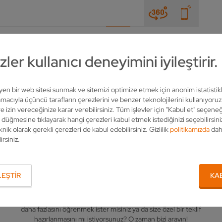
HABERLER & FUARLAR
ŞIRKET
İLETIŞIM
ler kullanıcı deneyimini iyileştirir.
leyen bir web sitesi sunmak ve sitemizi optimize etmek için anonim istatistik
acıyla üçüncü tarafların çerezlerini ve benzer teknolojilerini kullanıyoru
e izin vereceğinize karar verebilirsiniz. Tüm işlevler için "Kabul et" seçeneğ
" düğmesine tıklayarak hangi çerezleri kabul etmek istediğinizi seçebilirsini
knik olarak gerekli çerezleri de kabul edebilirsiniz. Gizlilik
politikamızda
dah
irsiniz.
İLGILI KIŞI
EŞTIR
KA
VOLLMER hakkında sorularınız mı var? Ürünlerimiz hakkında
daha fazlasını öğrenmek ister misiniz ya da size özel bir teklif
hazırlanmasını mı istiyorsunuz? O zaman bizi arayın!