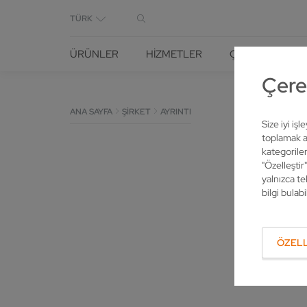
TÜRK
ÜRÜNLER
HIZMETLER
ÇÖZÜMLER
Çerez
ANA SAYFA
ŞIRKET
AYRINTI
Size iyi iş
toplamak am
kategoriler
"Özelleştir
yalnızca te
bilgi bulabil
ÖZELL