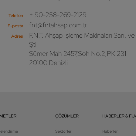
+ 90-258-269-2129
Telefon
fnt@fntahsap.com.tr
E-posta
F.N.T. Ahşap İşleme Makinaları San. ve 
Adres
Şti
Sümer Mah 2457,Soh No.2,PK.231
20100 Denizli
ZMETLER
ÇÖZÜMLER
HABERLER & FU
jelendirme
Sektörler
Haberler