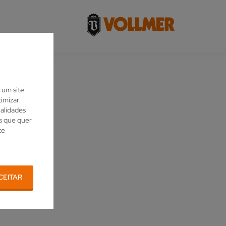
 um site
imizar
nalidades
es que quer
te
CEITAR