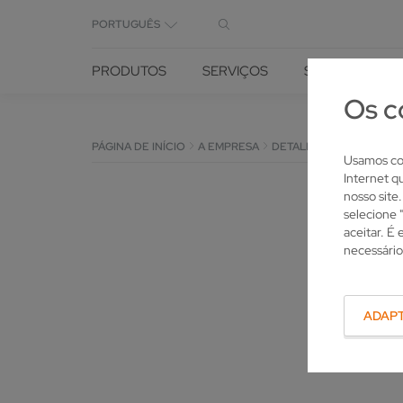
PORTUGUÊS
PRODUTOS
SERVIÇOS
SOLUÇÕES
Os c
PÁGINA DE INÍCIO
A EMPRESA
DETALHE
Usamos coo
Internet q
nosso site
selecione 
aceitar. É
necessário
ADAP