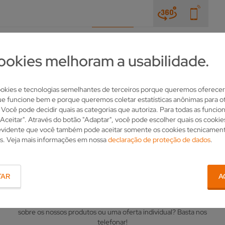
NOTÍCIAS E FEIRAS
A EMPRESA
CONTATO
ookies melhoram a usabilidade.
kies e tecnologias semelhantes de terceiros porque queremos oferecer
ue funcione bem e porque queremos coletar estatísticas anônimas para ot
. Você pode decidir quais as categorias que autoriza. Para todas as funcio
"Aceitar". Através do botão "Adaptar", você pode escolher quais os cooki
 evidente que você também pode aceitar somente os cookies tecnicamen
s. Veja mais informações em nossa
declaração de proteção de dados
.
O SEU CONTATO
TAR
A
Tem questões sobre a VOLLMER? Deseja mais informações
sobre os nossos produtos ou uma oferta individual? Basta nos
telefonar!