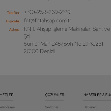
+ 90-258-269-2129
Telefon
fnt@fntahsap.com.tr
E-posta
F.N.T. Ahşap İşleme Makinaları San. ve 
Adres
Şti
Sümer Mah 2457,Soh No.2,PK.231
20100 Denizli
ZMETLER
ÇÖZÜMLER
HABERLER & FU
jelendirme
Sektörler
Haberler