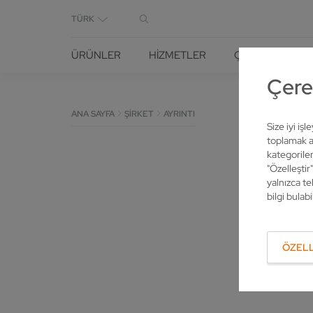
TÜRK
ÜRÜNLER
HIZMETLER
ÇÖZÜMLER
Çerez
ANA SAYFA
ŞIRKET
AYRINTI
Size iyi iş
toplamak am
kategoriler
"Özelleştir
yalnızca te
bilgi bulabil
ÖZELL