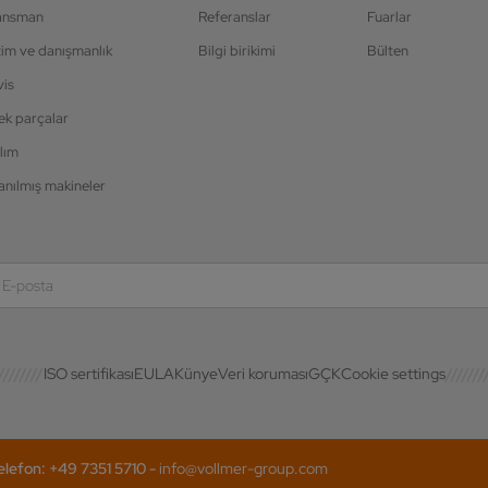
ansman
Referanslar
Fuarlar
tim ve danışmanlık
Bilgi birikimi
Bülten
vis
ek parçalar
lım
anılmış makineler
ISO sertifikası
EULA
Künye
Veri koruması
GÇK
Cookie settings
efon: +49 7351 5710 -
info@vollmer-group.com