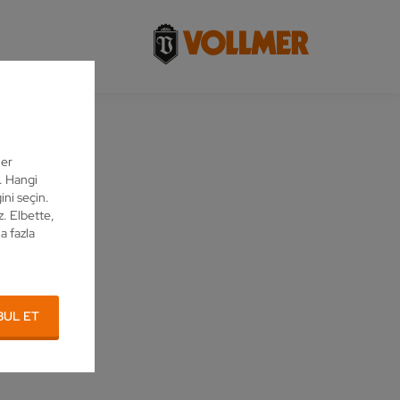
ler
z. Hangi
ini seçin.
z. Elbette,
a fazla
BUL ET