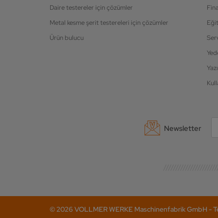
Daire testereler için çözümler
Fin
Metal kesme şerit testereleri için çözümler
Eği
Ürün bulucu
Ser
Yed
Yazı
Kull
Newsletter
© 2026 VOLLMER WERKE Maschinenfabrik GmbH - Tel