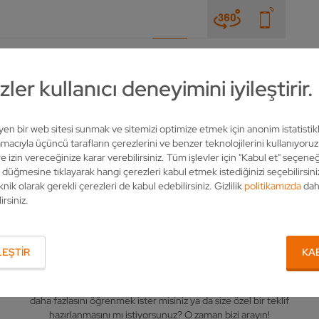
HABERLER & FUARLAR
ŞIRKET
İLETIŞIM
ler kullanıcı deneyimini iyileştirir.
leyen bir web sitesi sunmak ve sitemizi optimize etmek için anonim istatistik
acıyla üçüncü tarafların çerezlerini ve benzer teknolojilerini kullanıyoru
e izin vereceğinize karar verebilirsiniz. Tüm işlevler için "Kabul et" seçeneğ
" düğmesine tıklayarak hangi çerezleri kabul etmek istediğinizi seçebilirsini
knik olarak gerekli çerezleri de kabul edebilirsiniz. Gizlilik
politikamızda
dah
irsiniz.
İLGILI KIŞI
EŞTIR
KA
VOLLMER hakkında sorularınız mı var? Ürünlerimiz hakkında
daha fazlasını öğrenmek ister misiniz ya da size özel bir teklif
hazırlanmasını mı istiyorsunuz? O zaman bizi arayın!