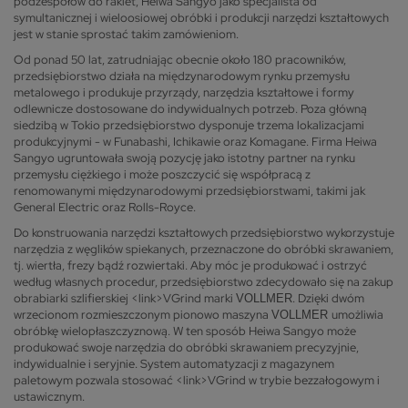
podzespołów do rakiet, Heiwa Sangyo jako specjalista od
symultanicznej i wieloosiowej obróbki i produkcji narzędzi kształtowych
jest w stanie sprostać takim zamówieniom.
Od ponad 50 lat, zatrudniając obecnie około 180 pracowników,
przedsiębiorstwo działa na międzynarodowym rynku przemysłu
metalowego i produkuje przyrządy, narzędzia kształtowe i formy
odlewnicze dostosowane do indywidualnych potrzeb. Poza główną
siedzibą w Tokio przedsiębiorstwo dysponuje trzema lokalizacjami
produkcyjnymi - w Funabashi, Ichikawie oraz Komagane. Firma Heiwa
Sangyo ugruntowała swoją pozycję jako istotny partner na rynku
przemysłu ciężkiego i może poszczycić się współpracą z
renomowanymi międzynarodowymi przedsiębiorstwami, takimi jak
General Electric oraz Rolls-Royce.
Do konstruowania narzędzi kształtowych przedsiębiorstwo wykorzystuje
narzędzia z węglików spiekanych, przeznaczone do obróbki skrawaniem,
tj. wiertła, frezy bądź rozwiertaki. Aby móc je produkować i ostrzyć
według własnych procedur, przedsiębiorstwo zdecydowało się na zakup
obrabiarki szlifierskiej <link>VGrind marki
. Dzięki dwóm
VOLLMER
wrzecionom rozmieszczonym pionowo maszyna
umożliwia
VOLLMER
obróbkę wielopłaszczyznową. W ten sposób Heiwa Sangyo może
produkować swoje narzędzia do obróbki skrawaniem precyzyjnie,
indywidualnie i seryjnie. System automatyzacji z magazynem
paletowym pozwala stosować <link>VGrind w trybie bezzałogowym i
ustawicznym.