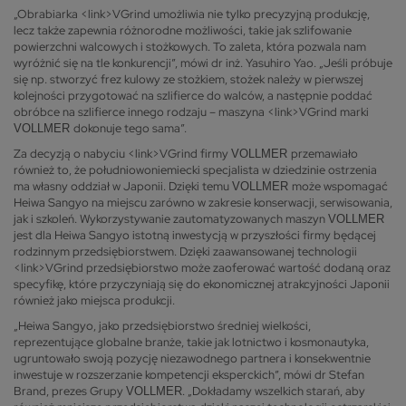
„Obrabiarka <link>VGrind umożliwia nie tylko precyzyjną produkcję,
lecz także zapewnia różnorodne możliwości, takie jak szlifowanie
powierzchni walcowych i stożkowych. To zaleta, która pozwala nam
wyróżnić się na tle konkurencji”, mówi dr inż. Yasuhiro Yao. „Jeśli próbuje
się np. stworzyć frez kulowy ze stożkiem, stożek należy w pierwszej
kolejności przygotować na szlifierce do walców, a następnie poddać
obróbce na szlifierce innego rodzaju – maszyna <link>VGrind marki
dokonuje tego sama”.
VOLLMER
Za decyzją o nabyciu <link>VGrind firmy
przemawiało
VOLLMER
również to, że południowoniemiecki specjalista w dziedzinie ostrzenia
ma własny oddział w Japonii. Dzięki temu
może wspomagać
VOLLMER
Heiwa Sangyo na miejscu zarówno w zakresie konserwacji, serwisowania,
jak i szkoleń. Wykorzystywanie zautomatyzowanych maszyn
VOLLMER
jest dla Heiwa Sangyo istotną inwestycją w przyszłości firmy będącej
rodzinnym przedsiębiorstwem. Dzięki zaawansowanej technologii
<link>VGrind przedsiębiorstwo może zaoferować wartość dodaną oraz
specyfikę, które przyczyniają się do ekonomicznej atrakcyjności Japonii
również jako miejsca produkcji.
„Heiwa Sangyo, jako przedsiębiorstwo średniej wielkości,
reprezentujące globalne branże, takie jak lotnictwo i kosmonautyka,
ugruntowało swoją pozycję niezawodnego partnera i konsekwentnie
inwestuje w rozszerzanie kompetencji eksperckich”, mówi dr Stefan
Brand, prezes Grupy
. „Dokładamy wszelkich starań, aby
VOLLMER