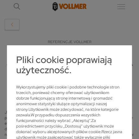
REFERENCJE VOLLMER
Pliki cookie poprawiają
JAPOŃSKI PRODUCENT NARZĘDZI STAWIA
użyteczność.
NA TECHNOLOGIĘ OSTRZENIA VOLLMER
2018-03-15
Wykorzystujemy pliki cookie i podobne technologie stron
trzecich, ponieważ chcemy oferować użytkownikom
dobrze funkcjonującą stronę internetową i gromadzić
anonimowe statystyki służące optymalizacji naszej
strony.Użytkownik może zdecydować, na które kategorie
Japońskie przedsiębiorstwo Heiwa Sangyo z Tokio zaopatruje
zezwala.W przypadku dopuszczenia wszystkich
przedsiębiorstwa konstruujące samoloty, rakiety oraz pociągi w istotne
funkcjonalności należy wybrać „Akceptuj”.Za
elementy w postaci narzędzi kształtowych. Narzędzia kształtowe służą
pośrednictwem przycisku „Dostosuj” użytkownik może
do formowania komponentów z metali lub odlewów. Do obróbki
dokonać wyboru akceptowanych plików cookie.Rzecz jasna
narzędzi kształtowych Heiwa Sangyo wykorzystuje narzędzia z węglików
użytkownik może zaakceptować także wyłącznie pliki