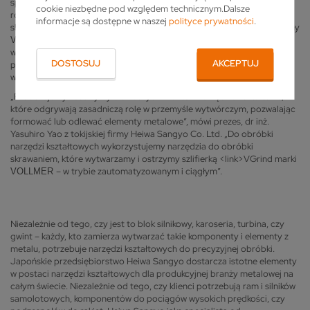
spiekanych do obróbki skrawaniem, takie jak frezy, wiertła czy
cookie niezbędne pod względem technicznym.Dalsze
rozwiertaki. Zaś do produkcji i ostrzenia narzędzi do obróbki
informacje są dostępne w naszej
polityce prywatności
.
skrawaniem przedsiębiorstwo wykorzystuje szlifierkę <link>VGrind firmy
. Firma specjalizująca się w szlifierkach i elektrodrążarkach
VOLLMER
wyposażyła maszynę <link>VGrind w rozwiązania automatyzacyjne, co
DOSTOSUJ
AKCEPTUJ
pozwala Heiwa Sangyo bezzałogowo obrabiać swoje narzędzia z
węglików spiekanych w trybie non-stop.
„Produkujemy i ostrzymy dla naszych klientów narzędzia kształtowe,
które odgrywają zasadniczą rolę w przemyśle wytwórczym, pozwalając
formować lub odlewać elementy metalowe”, mówi prezes, dr inż.
Yasuhiro Yao z tokijskiej firmy Heiwa Sangyo Co. Ltd. „Do obróbki
narzędzi kształtowych wykorzystujemy narzędzia do obróbki
skrawaniem, które wytwarzamy i ostrzymy szlifierką <link>VGrind marki
– w trybie zautomatyzowanym i ciągłym”.
VOLLMER
Niezależnie od tego, czy jest to blok silnikowy, karoseria, turbina, czy
gwint – każdy, kto zamierza wytwarzać takie komponenty i elementy z
metalu, potrzebuje narzędzi kształtowych do precyzyjnej obróbki.
Japońskie przedsiębiorstwo Heiwa Sangyo dostarcza istotne elementy
w postaci narzędzi kształtowych dla produkcyjnej branży metalowej na
całym świecie. Niezależnie od tego, czy klienci potrzebują ram i silników
samolotowych, komponentów do pociągów wysokich prędkości, czy