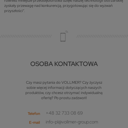
również mniejsze przedsiębiorstwa dzięki naszej technologii ostrzarskiej
zyskały przewagę nad konkurencją, przygotowując się do wyzwań
przyszłości”.
OSOBA KONTAKTOWA
Czy masz pytania do VOLLMER? Czy życzysz
sobie więcej informacji dotyczących naszych
produktów, czy chcesz otrzymać indywidualną
ofertę? Po prostu zadzwoń!
+48 32 733 08 69
Telefon
info-pl@vollmer-group.com
E-mail