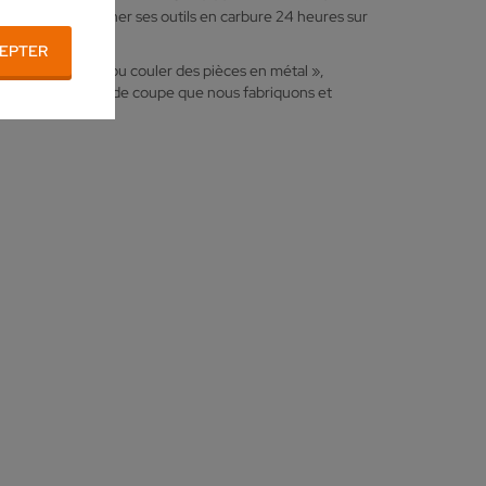
eiwa Sangyo d'usiner ses outils en carbure 24 heures sur
EPTER
re pour façonner ou couler des pièces en métal »,
tilisons des outils de coupe que nous fabriquons et