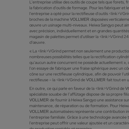
L'entreprise utilise des outils de coupe tels que forets, f
la fabrication d'outils de formage. Pour les fabriquer et 
l'entreprise a opté pour la rectifieuse d'outils <link>VGr
broches de la machine
disposées verticalem
VOLLMER
œuvre un usinage multi-niveaux. Heiwa Sangyo peut ains
avec précision, individuellement et en grandes quantité
magasin de palettes permet d'utiliser la <link>VGrind 24
d’œuvre.
« La <link>VGrind permet non seulement une productio
nombreuses possibilités telles que la rectification cylin
qu'aucun autre concurrent ne possède actuellement », dé
l'on essaye de fabriquer une fraise sphérique avec un cône
cône sur une rectifieuse cylindrique, afin de pouvoir l'uti
rectifieuse – la <link>VGrind de
fait tout en 
VOLLMER
En outre, ce qui parle en faveur de la <link>VGrind de
V
spécialiste souabe de l’affûtage dispose de sa propre fil
de fournir à Heiwa Sangyo une assistance sur s
VOLLMER
maintenance, de réparation ou de formation. Pour Heiwa 
automatisées représente une contribution im
VOLLMER
l'entreprise familiale. Grâce à une technologie avancée 
l'entreprise peut offrir une valeur ajoutée et un caractè
de production rentable et prospère.