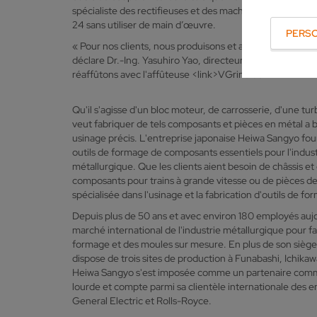
spécialiste des rectifieuses et des machines d'érosion a
24 sans utiliser de main d’œuvre.
PERS
« Pour nos clients, nous produisons et affûtons des outi
déclare Dr.-Ing. Yasuhiro Yao, directeur général de Heiw
réaffûtons avec l'affûteuse <link>VGrind de
VOLLMER
Qu'il s'agisse d'un bloc moteur, de carrosserie, d'une tu
veut fabriquer de tels composants et pièces en métal a 
usinage précis. L'entreprise japonaise Heiwa Sangyo fou
outils de formage de composants essentiels pour l'indus
métallurgique. Que les clients aient besoin de châssis e
composants pour trains à grande vitesse ou de pièces d
spécialisée dans l'usinage et la fabrication d'outils de f
Depuis plus de 50 ans et avec environ 180 employés aujou
marché international de l'industrie métallurgique pour fa
formage et des moules sur mesure. En plus de son siège p
dispose de trois sites de production à Funabashi, Ichika
Heiwa Sangyo s'est imposée comme un partenaire commer
lourde et compte parmi sa clientèle internationale des
General Electric et Rolls-Royce.