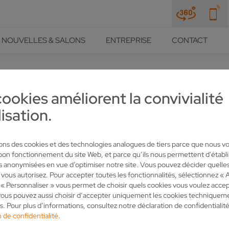
NOUVELLES & SALONS
ENTREPRISE
CONTACT
OLLMER
cookies améliorent la convivialité
lisation.
AIS MISE SUR LA TECHNIQU
R
sons des cookies et des technologies analogues de tiers parce que nous v
 bon fonctionnement du site Web, et parce qu’ils nous permettent d'établi
es anonymisées en vue d’optimiser notre site. Vous pouvez décider quelle
 vous autorisez. Pour accepter toutes les fonctionnalités, sélectionnez « 
« Personnaliser » vous permet de choisir quels cookies vous voulez accep
ous pouvez aussi choisir d’accepter uniquement les cookies techniquem
s. Pour plus d’informations, consultez notre déclaration de confidentialité
c ses outils de formage des composants importants pour les entreprises q
 de confidentialité
.
étalliques ou de fabriquer des pièces moulées en fonte. Pour usiner ces 
alésoirs. Pour la fabrication et l'affûtage des outils de coupe, l'entrepris