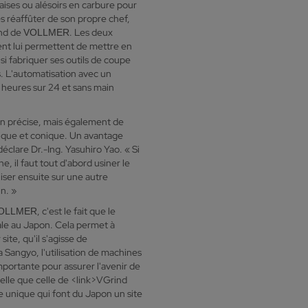
raises ou alésoirs en carbure pour
les réaffûter de son propre chef,
ind de
. Les deux
VOLLMER
ent lui permettent de mettre en
i fabriquer ses outils de coupe
s. L'automatisation avec un
 heures sur 24 et sans main
n précise, mais également de
drique et conique. Un avantage
clare Dr.-Ing. Yasuhiro Yao. « Si
, il faut tout d'abord usiner le
liser ensuite sur une autre
un. »
, c'est le fait que le
OLLMER
iale au Japon. Cela permet à
ite, qu'il s'agisse de
Sangyo, l'utilisation de machines
portante pour assurer l'avenir de
telle que celle de <link>VGrind
re unique qui font du Japon un site