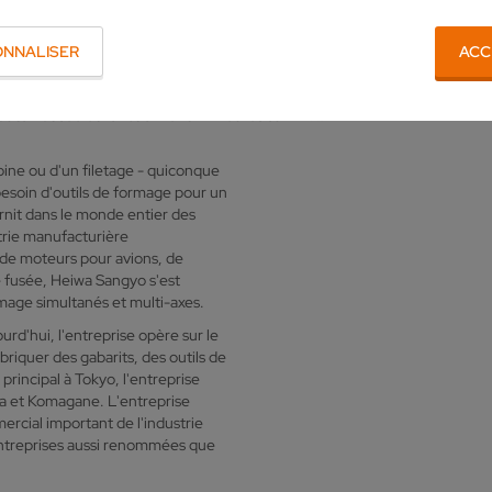
 équipé sa <link>VGrind de solutions d'automatisation qui permettent à H
ONNALISER
ACC
ls de formage dont le rôle est prépondérant dans l'industrie manufacturiè
a Sangyo Co. Ltd. à Tokyo. « Pour l'usinage des outils de formage, nous u
automatisée et fonctionnant 24 heures sur 24. »
rbine ou d'un filetage - quiconque
besoin d'outils de formage pour un
rnit dans le monde entier des
trie manufacturière
t de moteurs pour avions, de
e fusée, Heiwa Sangyo s'est
ormage simultanés et multi-axes.
rd'hui, l'entreprise opère sur le
briquer des gabarits, des outils de
rincipal à Tokyo, l'entreprise
wa et Komagane. L'entreprise
cial important de l'industrie
 entreprises aussi renommées que