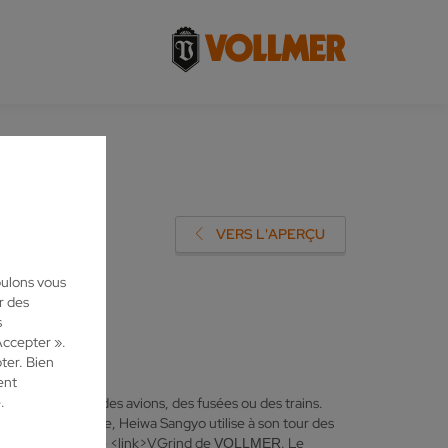
E
VERS L'APERÇU
oulons vous
r des
s
Accepter ».
ter. Bien
ent
.
ui construisent des avions, des fusées ou des trains.
outils de formage, Heiwa Sangyo utilise à son tour des
e utilise l'affûteuse <link>VGrind de
. Le
VOLLMER