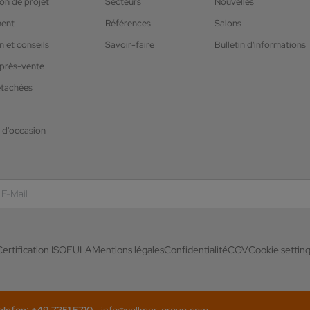
on de projet
Secteurs
Nouvelles
ment
Références
Salons
 et conseils
Savoir-faire
Bulletin d'informations
après-vente
étachées
 d'occasion
ertification ISO
EULA
Mentions légales
Confidentialité
CGV
Cookie settin
efon: +49 7351 5710 -
info@vollmer-group.com