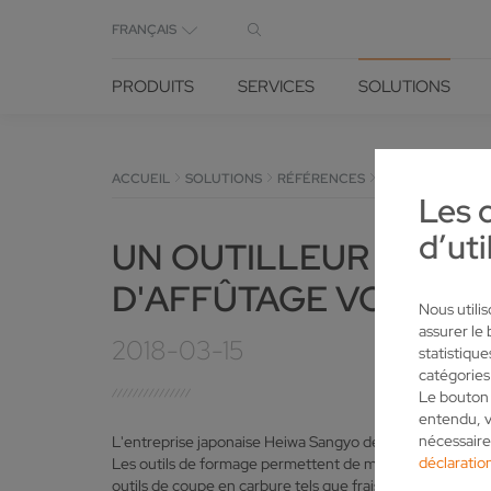
FRANÇAIS
PRODUITS
SERVICES
SOLUTIONS
ACCUEIL
SOLUTIONS
RÉFÉRENCES
RÉFÉRENCES V
Les 
d’uti
UN OUTILLEUR JAPON
D'AFFÛTAGE VOLLME
Nous utili
assurer le
2018-03-15
statistiqu
catégories
Le bouton 
entendu, v
nécessaire
L'entreprise japonaise Heiwa Sangyo de Tokio fournit ave
déclaration
Les outils de formage permettent de mouler des pièces m
outils de coupe en carbure tels que fraises, perceuses ou 