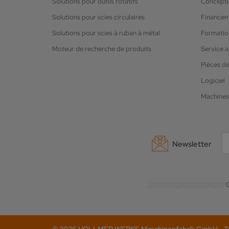
Solutions pour outils rotatifs
Concepti
Solutions pour scies circulaires
Finance
Solutions pour scies à ruban à métal
Formation
Moteur de recherche de produits
Service 
Pièces d
Logiciel
Machines
Newsletter
C
© 2026 VOLLMER WERKE Maschinenfabrik GmbH - Tel