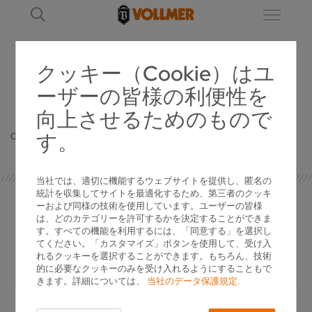
クッキー（Cookie）はユ
ーザーの皆様の利便性を
詳細
向上させるためのもので
す。
Oops, an error occurred! Code: 202608080747006d4d9d53
当社では、適切に機能するウェブサイトを提供し、匿名の
統計を収集してサイトを最適化するため、第三者のクッキ
ーおよび同様の技術を使用しています。ユーザーの皆様
は、どのカテゴリーを許可するかを決定することができま
す。すべての機能を利用するには、「同意する」を選択し
プレス担当窓口
てください。「カスタマイズ」ボタンを使用して、受け入
れるクッキーを選択することができます。もちろん、技術
的に必要なクッキーのみを受け入れるようにすることもで
きます。詳細については、
当社のデータ保護規定
.
Ingo Wolf
マーケティングサービス