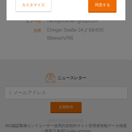
カスタマイズ
同意する
+49 7351 / 571 - 277
電話
i.wolf@vollmer-group.com
E メール
Ehinger Straße 34 // 88400
住所
Biberach/Riß
ニュースレター
ISO認証取得
エンドユーザー使用許諾契約
サイト管理者情報
データ保護
一般取引条件
Cookie settings