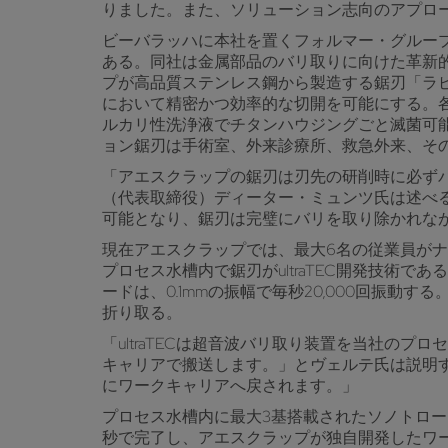
りました。また、ソリューション志向のアプローチ
ビーバラッハに本社を置くフォルマー・グループ傘下の
ある。同社は金属部品のバリ取りに向けた革新
プが高品質ステンレス鋼から製造する鋸刃「ラ
において精密かつ効率的な切開を可能にする。
ルカリ性洗浄液でチタンハウジングごと滅菌可
ョン鋸刃は手術室、外来診療所、救急外来、その
「アエスクラップの鋸刃は刃先の研削時に必ずバリが生
（代表取締役）ディーター・ミュンツ氏は述べる
可能となり、鋸刃は完璧にバリを取り除かれな
現在アエスクラップでは、最大6名の従業員が
プロセス水槽内で鋸刃がultraTEC開発技
ードは、0.1mmの振幅で毎秒20,000回振
折り取る。
「ultraTECは超音波バリ取り装置を当社
キャリアで搬送します。」とヴェルテ氏は説明す
にワークキャリアへ戻されます。」
プロセス水槽内に最大3基搭載されたソノトロー
秒で完了し、アエスクラップが独自開発したワークキ