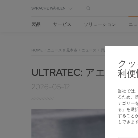
SPRACHE WÄHLEN
製品
サービス
ソリューション
ニュ
HOME
ニュース & 見本市
ニュース
詳細
クッ
ULTRATEC: アエ
利便
2026-05-12
当社では
るため、
テゴリー
る」を選
すること
もできま