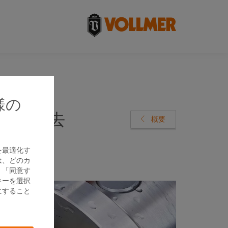
様の
バリを除去
。
概要
を最適化す
は、どのカ
、「同意す
キーを選択
にすること