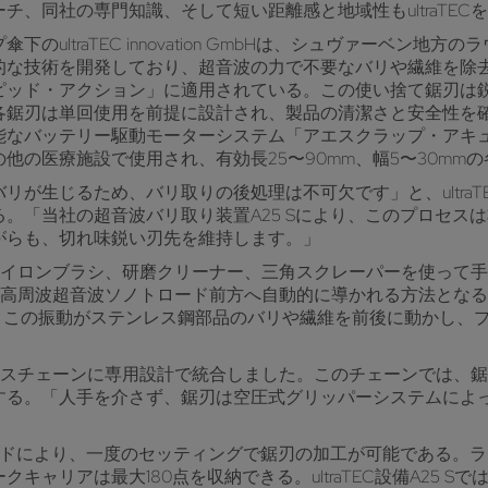
、同社の専門知識、そして短い距離感と地域性もultraTEC
ultraTEC innovation GmbHは、シュヴァーベン
的な技術を開発しており、超音波の力で不要なバリや繊維を除
ピッド・アクション」に適用されている。この使い捨て鋸刃は
各鋸刃は単回使用を前提に設計され、製品の清潔さと安全性を
能なバッテリー駆動モーターシステム「アエスクラップ・アキ
他の医療施設で使用され、有効長25〜90mm、幅5〜30mm
じるため、バリ取りの後処理は不可欠です」と、ultraTEC in
。「当社の超音波バリ取り装置A25 Sにより、このプロセス
がらも、切れ味鋭い刃先を維持します。」
ナイロンブラシ、研磨クリーナー、三角スクレーパーを使って
術である高周波超音波ソノトロード前方へ自動的に導かれる方法と
動する。この振動がステンレス鋼部品のバリや繊維を前後に動かし
のプロセスチェーンに専用設計で統合しました。このチェーンでは
る。「人手を介さず、鋸刃は空圧式グリッパーシステムによって
ドにより、一度のセッティングで鋸刃の加工が可能である。ラ
ャリアは最大180点を収納できる。ultraTEC設備A25 S