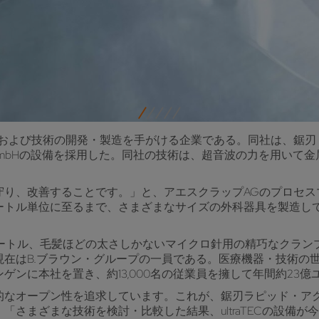
器および技術の開発・製造を手がける企業である。同社は、鋸刃
vation GmbHの設備を採用した。同社の技術は、超音波の力を
守り、改善することです。」と、アエスクラップAGのプロセス
トル単位に至るまで、さまざまなサイズの外科器具を製造してい
メートル、毛髪ほどの太さしかないマイクロ針用の精巧なクラン
、現在はB.ブラウン・グループの一員である。医療機器・技術
ンに本社を置き、約13,000名の従業員を擁して年間約23
的なオープン性を追求しています。これが、鋸刃ラピッド・ア
「さまざまな技術を検討・比較した結果、ultraTECの設備