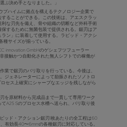
を選ぶ決め手となりました。」
地方のラウプハイムに拠点を構えるテクノロジー企業で
去することができる。この技術は、アエスクラッ
鋭利な刃先を備え、骨や組織の切断など外科手術
確保するために無菌包装で提供される。鋸刃はア
ュラン」に装着して使用する。ラピッド・アクシ
の各種サイズが揃っている。
novation GmbHのゲシェフツフューラー
は非接触かつ自動化された無人シフトでの稼働が
手作業で鋸刃のバリ取りを行っている。今後は、
なる。ジェネレーターによって励振されたソノトロ
、プロセス上確実にシャープなエッジを残しながら
、鋸刃を原材料から完成品まで一貫して専用ワーク
A25 Sのプロセス水槽へ送られ、バリ取り後
ピッド・アクション鋸刃1枚あたりの全工程は60
では、有効長40〜6mmの各種鋸刃に対応している。