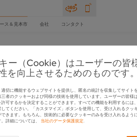
ース & 見本市
会社
コンタクト
キー（Cookie）はユーザーの皆
スクラップ社、超音波で骨鋸の研削
性を向上させるためのものです
、適切に機能するウェブサイトを提供し、匿名の統計を収集してサイト
第三者のクッキーおよび同様の技術を使用しています。ユーザーの皆様
を許可するかを決定することができます。すべての機能を利用するには
択してください。「カスタマイズ」ボタンを使用して、受け入れるクッ
ができます。もちろん、技術的に必要なクッキーのみを受け入れるよう
す。詳細については、
当社のデータ保護規定
.