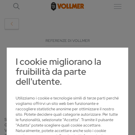
REFERENZE DI VOLLMER
I cookie migliorano la
COMPETENZA SVEVA NELLA
fruibilità da parte
LAVORAZIONE AD ASPORTAZIONE DI
dell'utente.
TRUCIOLI
2019-02-27
Utilizziamo i cookie e tecnologie simili di terze parti perché
vogliamo offrirvi un sito web ben funzionante e
raccogliere statistiche anonime per ottimizzare il nostro
sito. Potete decidere quali categorie autorizzare. Per tutte
Sono vicini svevi – la CERATIZIT Balzheim GmbH e la VOLLMER Werke
le funzionalità, selezionate "Accetta". Tramite il pulsante
GmbH di Biberach. Negli ultimi tre anni lo specialista per l'affilatura
"Adatta" potete scegliere quali cookie accettare.
VOLLMER ha fornito 14 affilatrici della serie VGrind a Balzheim a soli
Naturalmente, potete accettare anche solo i cookie