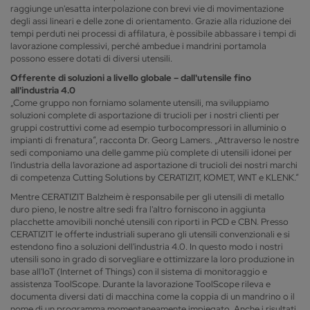
raggiunge un'esatta interpolazione con brevi vie di movimentazione
degli assi lineari e delle zone di orientamento. Grazie alla riduzione dei
tempi perduti nei processi di affilatura, è possibile abbassare i tempi di
lavorazione complessivi, perché ambedue i mandrini portamola
possono essere dotati di diversi utensili.
Offerente di soluzioni a livello globale – dall'utensile fino
all'industria 4.0
„Come gruppo non forniamo solamente utensili, ma sviluppiamo
soluzioni complete di asportazione di trucioli per i nostri clienti per
gruppi costruttivi come ad esempio turbocompressori in alluminio o
impianti di frenatura“, racconta Dr. Georg Lamers. „Attraverso le nostre
sedi componiamo una delle gamme più complete di utensili idonei per
l'industria della lavorazione ad asportazione di trucioli dei nostri marchi
di competenza Cutting Solutions by CERATIZIT, KOMET, WNT e KLENK.“
Mentre CERATIZIT Balzheim è responsabile per gli utensili di metallo
duro pieno, le nostre altre sedi fra l'altro forniscono in aggiunta
placchette amovibili nonché utensili con riporti in PCD e CBN. Presso
CERATIZIT le offerte industriali superano gli utensili convenzionali e si
estendono fino a soluzioni dell'industria 4.0. In questo modo i nostri
utensili sono in grado di sorvegliare e ottimizzare la loro produzione in
base all'IoT (Internet of Things) con il sistema di monitoraggio e
assistenza ToolScope. Durante la lavorazione ToolScope rileva e
documenta diversi dati di macchina come la coppia di un mandrino o il
nome di un programma momentaneamente impiegato. Anche i risultati,