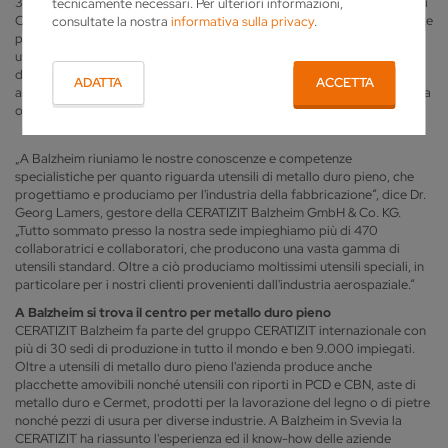
30 chilometri di distanza. Con queste macchine il produttore di utensili
tecnicamente necessari. Per ulteriori informazioni,
CERATIZIT lì domiciliato affila utensili di metallo duro pieno come punte
consultate la nostra
informativa sulla privacy
.
perforatrici, frese, alesatori o frese coniche. Questi utensili vengono
utilizzati in tutto il mondo nella lavorazione ad asportazione di trucioli
di materiali come materiali composti, titanio, acciaio o alluminio e in
ADATTA
ACCETTA
ambiti come ad esempio nell'industria aerospaziale, nell'automobilistica
o tecnica medicinale.
„A Balzheim riuniamo le nostre conoscenze e competenze
specialistiche per quanto riguarda utensili di metallo duro pieno, che
progettiamo e produciamo per l'industria della fabbricazione“, dice Dr.
Georg Lamers, gestore della CERATIZIT Balzheim GmbH & Co. KG.
„Tutto sommato presso la nostra sede impieghiamo più di 470
collaboratrici e collaboratori, che producono una vasta gamma di
utensili standard. Oltre a ciò produciamo moltissimi utensili speciali, in
particolare per i nostri clienti provenienti dall'industria aerospaziale.“
A Balzheim si trova il centro per metallo duro pieno
CERATIZIT Balzheim fa parte del gruppo CERATIZIT internazionale con
più di 30 sedi di produzione in tutto il mondo e ben 9.000 impiegati.
Oltre a utensili di metallo duro pieno l'azienda produce anche
placchette amovibili nonché utensili con riporti in PCD e CBN, aste di
metallo duro e Cermet, prodotti per la lavorazione del legno o di pietre
nonché pezzi di usura per diverse industrie. A Balzheim in Svevia la
CERATIZIT ha riassunto l'esperienza ed il know-how delle aziende