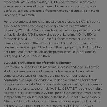
precedenti GW (Günther Wirth) e KLENK per formare un centro di
competenza per metallo duro pieno. Lì nascono soprattutto punte
perforatrici, frese, alesatori o frese coniche con diametri da meno di
uno fino a 25 millimetri.
Per la lavorazione di utensili di metallo duro pieno la CERATIZIT conta
sulle conoscenze e tecnologie dello specialista per affilatura di
Biberach, VOLLMER. Solo alla sede di Balzheim vengono utilizzate 14
affilatrici del tipo VGrind del vicino svevo: La prima VGrind 160 fu
fornita dalla VOLLMER nel 2016 e fu il fondamento per una stretta
relazione aziendale. Oltre che a Balzheim la CERATIZIT utilizza altre
nove macchine del tipo VGrind per affilare i propri utensili di precisione
per il mercato internazionale anche presso le sedi di produzione in
India, negli USA, in Francia e Italia.
VOLLMER sviluppa le sue affilatrici a Biberach
Le affilatrici VGrind 160 e la macchina successiva VGrind 360 grazie
alla loro cinematica sono idonee per la lavorazione di geometrie
complesse di utensili di metallo duro pieno o di metallo duro. In
confronto a un singolo mandrino o un doppio mandrino orizzontale, il
doppio mandrino della VGrind è allineato verticalmente, il cui consente
realizzare una lavorazione a multilivelli. La CERATIZIT raggiunge inoltre
risultati precisi utilizzando la VGrind, perché la macchina lavora i pezzi
sempre soltanto dal lato del cuscinetto fisso di un set di mole a disco.
Oltre a ciò il set di mole a disco si trova sempre nel punto di rotazione
dell'asse C. Con i suoi cinque assi a controllo CNC la VGrind 360