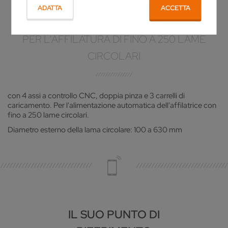
ADATTA
ACCETTA
SISTEMA DI ROBOT ND 230
PER L'AFFILATURA DI FINO A 250 LAME
CIRCOLARI
con 4 assi a controllo CNC, doppia pinza e 3 carrelli di
caricamento. Per l'alimentazione automatica dell'affilatrice con
fino a 250 lame circolari.
Diametro esterno della lama circolare: 100 a 630 mm
IL SUO PUNTO DI