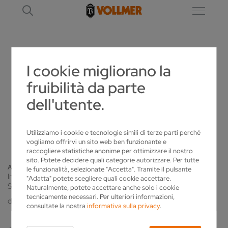
I cookie migliorano la
DETTAGLIO
fruibilità da parte
dell'utente.
AKCJA SERWISOWA 2021
2021-09-23
Utilizziamo i cookie e tecnologie simili di terze parti perché
vogliamo offrirvi un sito web ben funzionante e
raccogliere statistiche anonime per ottimizzare il nostro
sito. Potete decidere quali categorie autorizzare. Per tutte
Alla panoramica
le funzionalità, selezionate "Accetta". Tramite il pulsante
Informujemy, iż z początkiem października rozpoczynamy Akcję
"Adatta" potete scegliere quali cookie accettare.
Serwisową skierowaną do użytkowników maszyn VOLLMER
Naturalmente, potete accettare anche solo i cookie
tecnicamente necessari. Per ulteriori informazioni,
do ostrzenia pił tarczowych na terenie Polski.
consultate la nostra
informativa sulla privacy
.