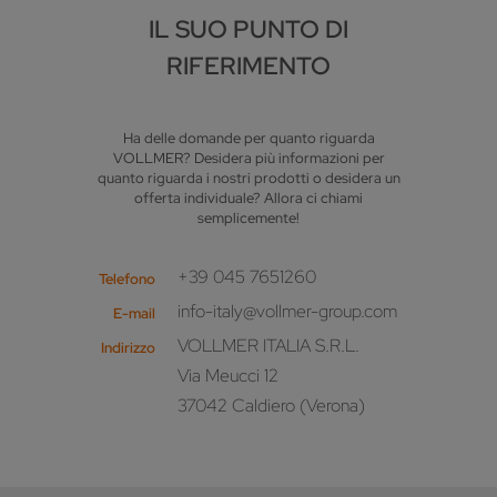
IL SUO PUNTO DI
RIFERIMENTO
Ha delle domande per quanto riguarda
VOLLMER? Desidera più informazioni per
quanto riguarda i nostri prodotti o desidera un
offerta individuale? Allora ci chiami
semplicemente!
+39 045 7651260
Telefono
info-italy@vollmer-group.com
E-mail
VOLLMER ITALIA S.R.L.
Indirizzo
Via Meucci 12
37042 Caldiero (Verona)