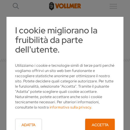
I cookie migliorano la
fruibilità da parte
SERVICE ENGINEERS
dell'utente.
Utilizziamo i cookie e tecnologie simili di terze parti perché
vogliamo offrirvi un sito web ben funzionante e
raccogliere statistiche anonime per ottimizzare il nostro
sito. Potete decidere quali categorie autorizzare. Per tutte
IL SUO PUNTO DI
le funzionalità, selezionate "Accetta". Tramite il pulsante
"Adatta" potete scegliere quali cookie accettare.
RIFERIMENTO
Naturalmente, potete accettare anche solo i cookie
tecnicamente necessari. Per ulteriori informazioni,
consultate la nostra
informativa sulla privacy
.
Hans Wahl
Direzione del personale
ADATTA
ACCETTA