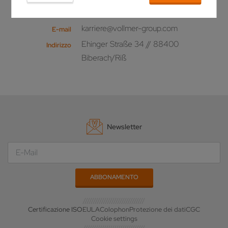
+49 (0)7351 / 571 - 109
Telefono
karriere@vollmer-group.com
E-mail
Ehinger Straße 34 // 88400
Indirizzo
Biberach/Riß
Newsletter
Certificazione ISO
EULA
Colophon
Protezione dei dati
CGC
Cookie settings