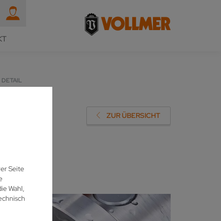
KT
DETAIL
N MIT
ZUR ÜBERSICHT
er Seite
e
ie Wahl,
echnisch