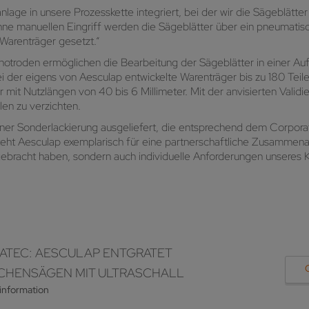
tanlage in unsere Prozesskette integriert, bei der wir die Sägeblät
Ohne manuellen Eingriff werden die Sägeblätter über ein pneumati
 Warenträger gesetzt.“
otroden ermöglichen die Bearbeitung der Sägeblätter in einer Au
 der eigens von Aesculap entwickelte Warenträger bis zu 180 Teil
 mit Nutzlängen von 40 bis 6 Millimeter. Mit der anvisierten Valid
len zu verzichten.
iner Sonderlackierung ausgeliefert, die entsprechend dem Corpor
teht Aesculap exemplarisch für eine partnerschaftliche Zusammenar
gebracht haben, sondern auch individuelle Anforderungen unseres K
ATEC: AESCULAP ENTGRATET
CHENSÄGEN MIT ULTRASCHALL
information