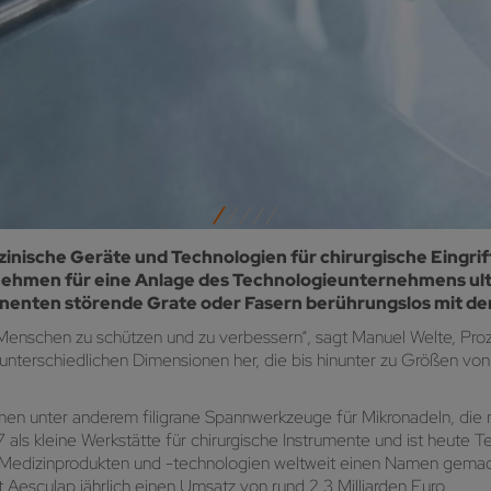
zinische Geräte und Technologien für chirurgische Eingrif
ernehmen für eine Anlage des Technologieunternehmens u
enten störende Grate oder Fasern berührungslos mit der K
n Menschen zu schützen und zu verbessern“, sagt Manuel Welte, Pr
r unterschiedlichen Dimensionen her, die bis hinunter zu Größen vo
hmen unter anderem filigrane Spannwerkzeuge für Mikronadeln, di
s kleine Werkstätte für chirurgische Instrumente und ist heute Te
ür Medizinprodukten und -technologien weltweit einen Namen gemac
 Aesculap jährlich einen Umsatz von rund 2,3 Milliarden Euro.