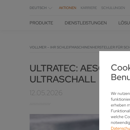
DEUTSCH
AKTIONEN
KARRIERE
SCHULUNGEN
PRODUKTE
DIENSTLEISTUNGEN
LÖS
VOLLMER – IHR SCHLEIFMASCHINENHERSTELLER FÜR SC
Cook
ULTRATEC: AESCULA
Benu
ULTRASCHALL
12.05.2026
Wir nutzen
funktionie
erheben mö
Funktional
welche Coo
notwendige
Datenschu