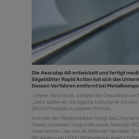
Die Aesculap AG entwickelt und fertigt medi
Sägeblätter Rapid Action hat sich das Unt
Dessen Verfahren entfernt bei Metallkompon
„Unsere Vision ist es, weltweit die Gesundheit vo
„Dafür stellen wir chirurgische Instrumente mit seh
28.000 Produkte in unserem Portfolio.
Innerhalb der Mikroproduktion fertigt das Unterne
Haaren aufweisen. Gegründet wurde Aesculap 1867 al
Unternehmen, das sich als führender Hersteller f
Mit seinen rund 13.000 Mitarbeitende erwirtschaftet