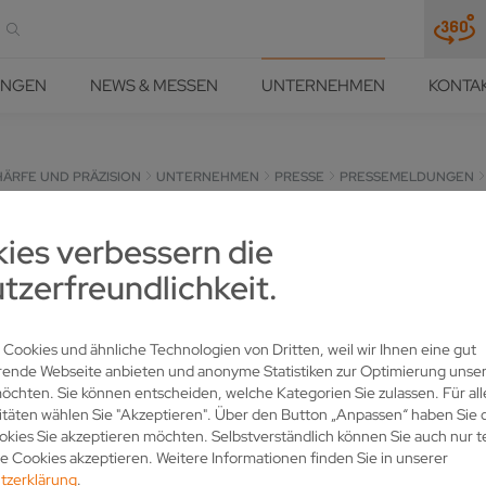
UNGEN
NEWS & MESSEN
UNTERNEHMEN
KONTA
HÄRFE UND PRÄZISION
UNTERNEHMEN
PRESSE
PRESSEMELDUNGEN
ies verbessern die
P ENTGRATET KNOCHENSÄGE
tzerfreundlichkeit.
 Cookies und ähnliche Technologien von Dritten, weil wir Ihnen eine gut
rende Webseite anbieten und anonyme Statistiken zur Optimierung unser
chten. Sie können entscheiden, welche Kategorien Sie zulassen. Für all
itäten wählen Sie "Akzeptieren". Über den Button „Anpassen“ haben Sie d
kies Sie akzeptieren möchten. Selbstverständlich können Sie auch nur t
 Cookies akzeptieren. Weitere Informationen finden Sie in unserer
tzerklärung
.