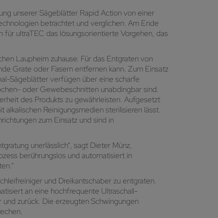
tung unserer Sägeblätter Rapid Action von einer
 Technologien betrachtet und verglichen. Am Ende
h für ultraTEC das lösungsorientierte Vorgehen, das
chen Laupheim zuhause. Für das Entgraten von
ende Grate oder Fasern entfernen kann. Zum Einsatz
mal-Sägeblätter verfügen über eine scharfe
 Knochen- oder Gewebeschnitten unabdingbar sind.
herheit des Produkts zu gewährleisten. Aufgesetzt
lkalischen Reinigungsmedien sterilisieren lässt.
ichtungen zum Einsatz und sind in
gratung unerlässlich“, sagt Dieter Münz,
ozess berührungslos und automatisiert in
ten.“
chleifreiniger und Dreikantschaber zu entgraten.
isiert an eine hochfrequente Ultraschall-
or und zurück. Die erzeugten Schwingungen
rechen.