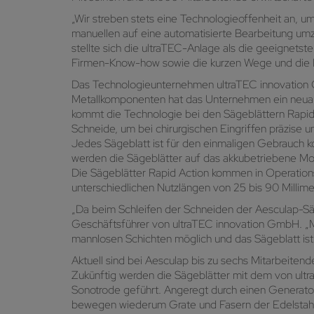
„Wir streben stets eine Technologieoffenheit an, u
manuellen auf eine automatisierte Bearbeitung umzu
stellte sich die ultraTEC-Anlage als die geeignetst
Firmen-Know-how sowie die kurzen Wege und die R
Das Technologieunternehmen ultraTEC innovation G
Metallkomponenten hat das Unternehmen ein neuarti
kommt die Technologie bei den Sägeblättern Rapid 
Schneide, um bei chirurgischen Eingriffen präzise 
Jedes Sägeblatt ist für den einmaligen Gebrauch kon
werden die Sägeblätter auf das akkubetriebene Moto
Die Sägeblätter Rapid Action kommen in Operation
unterschiedlichen Nutzlängen von 25 bis 90 Millimet
„Da beim Schleifen der Schneiden der Aesculap-Säge
Geschäftsführer von ultraTEC innovation GmbH. „Mit
mannlosen Schichten möglich und das Sägeblatt ist
Aktuell sind bei Aesculap bis zu sechs Mitarbeitend
Zukünftig werden die Sägeblätter mit dem von ultr
Sonotrode geführt. Angeregt durch einen Generator
bewegen wiederum Grate und Fasern der Edelstahlk