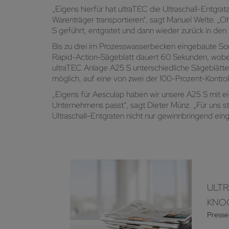
„Eigens hierfür hat ultraTEC die Ultraschall-Entgra
Warenträger transportieren“, sagt Manuel Welte. „
S geführt, entgratet und dann wieder zurück in den
Bis zu drei im Prozesswasserbecken eingebaute Son
Rapid-Action-Sägeblatt dauert 60 Sekunden, wobei
ultraTEC Anlage A25 S unterschiedliche Sägeblätter
möglich, auf eine von zwei der 100-Prozent-Kontrol
„Eigens für Aesculap haben wir unsere A25 S mit e
Unternehmens passt“, sagt Dieter Münz. „Für uns s
Ultraschall-Entgraten nicht nur gewinnbringend ein
ULTR
KNO
Presse