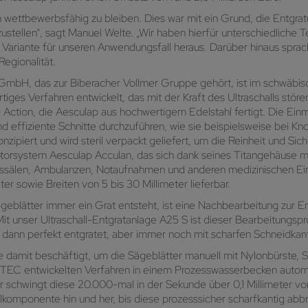
m wettbewerbsfähig zu bleiben. Dies war mit ein Grund, die Entgra
stellen“, sagt Manuel Welte. „Wir haben hierfür unterschiedliche
e Variante für unseren Anwendungsfall heraus. Darüber hinaus sprac
egionalität.
mbH, das zur Biberacher Vollmer Gruppe gehört, ist im schwäbis
ges Verfahren entwickelt, das mit der Kraft des Ultraschalls stör
Action, die Aesculap aus hochwertigem Edelstahl fertigt. Die Ein
und effiziente Schnitte durchzuführen, wie sie beispielsweise bei
zipiert und wird steril verpackt geliefert, um die Reinheit und Sic
rsystem Aesculap Acculan, das sich dank seines Titangehäuse mit a
ssälen, Ambulanzen, Notaufnahmen und anderen medizinischen Einr
er sowie Breiten von 5 bis 30 Millimeter lieferbar.
blätter immer ein Grat entsteht, ist eine Nachbearbeitung zur Ent
 unser Ultraschall-Entgratanlage A25 S ist dieser Bearbeitungspr
 dann perfekt entgratet, aber immer noch mit scharfen Schneidkan
e damit beschäftigt, um die Sägeblätter manuell mit Nylonbürste, S
aTEC entwickelten Verfahren in einem Prozesswasserbecken automat
 schwingt diese 20.000-mal in der Sekunde über 0,1 Millimeter v
omponente hin und her, bis diese prozesssicher scharfkantig abb